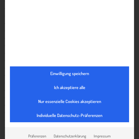
Domain
Doppelbesteuerungsabkommen
D/P documents against payment
Dual-Use Güter
Emerging Markets
Enterprise Europe Network (EEN)
Enterprise Resource Planning ( ERP )
EORI-Nummer
Every Day Low Pricing ( EDLP )
Exportfondskredit
Einwilligung speichern
Export-Rechnung
Factoring
Ich akzeptiere alle
Forfaitierung
Nur essenzielle Cookies akzeptieren
Frachtbrief
Franchising
Individuelle Datenschutz-Präferenzen
Gemeinsamer Zolltarif (GZT)
Gemeinschaft Unabhängiger Staaten (GUS)
Gerichtsstand
Präferenzen
Datenschutzerklärung
Impressum