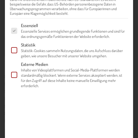
beispielsweise die Gefahr, dass US-Behörden personenbezogene Daten in
Überwachungsprogrammen verarbeiten, ohne dass für Europäerinnen und
Europäer eine Klagemöglichkeit besteht.
Dieses Glossar wurde vom ICS Internationalisierungscenter
Es folgt eine Liste der Service-Gruppen, für die eine Einwilligung ert
Essenziell
Steiermark GmbH unter Verwendung ausgewählter
Essenzielle Services ermöglichen grundlegende Funktionen und sind für
Quellen
erstellt.
das ordnungsgemäße Funktionieren der Website erforderlich.
Statistik
Statistik-Cookies sammeln Nutzungsdaten, die uns Aufschluss darüber
ALL
0-9
A
B
C
D
E
F
G
H
I
J
K
L
M
N
O
P
Q
R
S
T
geben, wie unsere Besucher mit unserer Website umgehen.
U
V
W
X
Y
Z
Externe Medien
Inhalte von Videoplattformen und Social-Media-Plattformen werden
A1-Formular
standardmäßig blockiert. Wenn externe Services akzeptiert werden, ist
für den Zugriff auf diese Inhalte keine manuelle Einwilligung mehr
After-Sales-Service
erforderlich.
Akkreditiv
Ausfuhranmeldung
Ausgleichsanspruch
Außendienstmitarbeiter
AW Außenwirtschaft
B2B
B2C