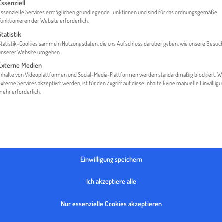
gt eine Liste der Service-Gruppen, für die eine Einwilligung erteilt werden 
Essenziell
Essenzielle Services ermöglichen grundlegende Funktionen und sind für das ordnungsgemäße
Funktionieren der Website erforderlich.
Statistik
HOME
GLOSSAR
CARNET TIR
Statistik-Cookies sammeln Nutzungsdaten, die uns Aufschluss darüber geben, wie unsere Besuc
unserer Website umgehen.
Externe Medien
Inhalte von Videoplattformen und Social-Media-Plattformen werden standardmäßig blockiert. 
externe Services akzeptiert werden, ist für den Zugriff auf diese Inhalte keine manuelle Einwillig
mehr erforderlich.
Einwilligung speichern
 international gültiges Zolldokument, welches das administrative Rü
Ich akzeptiere alle
gleichzeitig den Nachweis für die Existenz eines internationalen 
en im Rahmen des TIR-Verfahrens darstellt.
Nur essenzielle Cookies akzeptieren
glicht den grenzüberschreitenden Warentransport mit Straßenfa