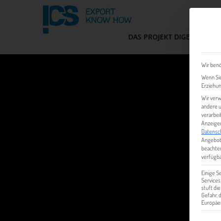
DAS PROJEKT DIGEM
FIT
Wir benö
Wenn Sie
Erziehun
Wir verw
andere u
verarbei
Anzeigen
Datensc
Angebot
beachten
verfügba
Einige S
Services
stuft di
Gefahr,
Europäer