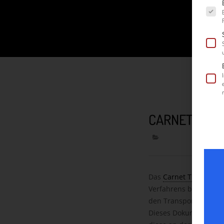
Es fol
CARNET TIR
Das
Carnet TIR
ist ein
Verfahrens bildet und 
den Transport von War
Dieses Dokument ermö