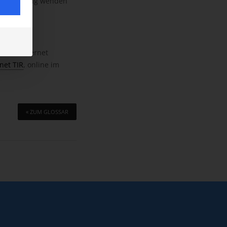
cheinigung wenden
er
ine im Internet
net TIR
, online im
« ZUM GLOSSAR