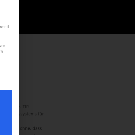
kann. Die erste Service-Gruppe ist essenziell und kann nicht abgewählt werde
her mit
Wenn
ung
ckgrat des TIR-
Bürgschaftssystems für
hrzeugen, ohne, dass