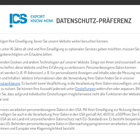
DATENSCHUTZ-PRÄFERENZ
 CHECK
EXPORT BUSINESS PLÄNE
EVENTS & NEWS
INHALT
tigen Ihre Einwilligung, bevor Sie unsere Website weiter besuchen können.
 unter 16 Jahre alt sind und Ihre Einwilligung zu optionalen Services geben möchten, müssen Sie
gsberechtigten um Erlaubnis bitten.
enden Cookies und andere Technologien auf unserer Website. Einige von ihnen sind essenziell, 
ns helfen, diese Website und Ihre Erfahrung zu verbessern.
Personenbezogene Daten können
tet werden (z. B. IP-Adressen), z. B. für personalisierte Anzeigen und Inhalte oder die Messung vo
 und Inhalten.
Weitere Informationen über die Verwendung Ihrer Daten finden Sie in unserer
hutzerklärung
.
Es besteht keine Verpflichtung, in die Verarbeitung Ihrer Daten einzuwilligen, um 
 zu nutzen.
Sie können Ihre Auswahl jederzeit unter
Einstellungen
widerrufen oder anpassen.
Bit
 Sie, dass aufgrund individueller Einstellungen möglicherweise nicht alle Funktionen der Websit
CARNET TIR
r sind.
ervices verarbeiten personenbezogene Daten in den USA. Mit Ihrer Einwilligung zur Nutzung diese
 willigen Sie auch in die Verarbeitung Ihrer Daten in den USA gemäß Art. 49 (1) lit. a GDPR ein. Der
e USA als ein Land mit unzureichendem Datenschutz nach EU-Standards ein. Es besteht beispielsw
 dass US-Behörden personenbezogene Daten in Überwachungsprogrammen verarbeiten, ohne da
innen und Europäer eine Klagemöglichkeit besteht.