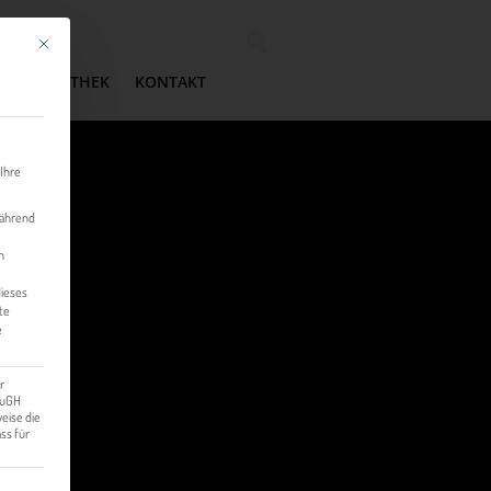
Mit diesem Button wird der Dialog geschlossen. Seine Funktionalität ist identisch mit der 
Wonach suchen Sie?
MEDIATHEK
KONTAKT
 Ihre
während
n
dieses
te
e
r
 EuGH
eise die
ss für