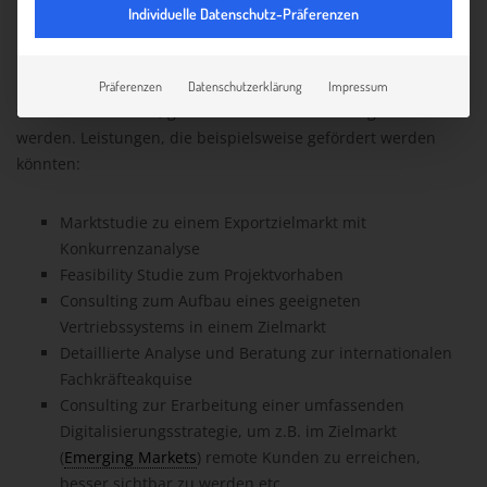
Projektschwerpunkte, zu bewerben.
Individuelle Datenschutz-Präferenzen
Konkret können nur maßgeschneiderte Aktivitäten und
Leistungen Dritter, die im Einzelfall für das Unternehmen
Präferenzen
Datenschutzerklärung
Impressum
sinnvoll erscheinen, gemeinsam erarbeitet und gefördert
werden. Leistungen, die beispielsweise gefördert werden
könnten:
Marktstudie zu einem Exportzielmarkt mit
Konkurrenzanalyse
Feasibility Studie zum Projektvorhaben
Consulting zum Aufbau eines geeigneten
Vertriebssystems in einem Zielmarkt
Detaillierte Analyse und Beratung zur internationalen
Fachkräfteakquise
Consulting zur Erarbeitung einer umfassenden
Digitalisierungsstrategie, um z.B. im Zielmarkt
(
Emerging Markets
) remote Kunden zu erreichen,
besser sichtbar zu werden etc.