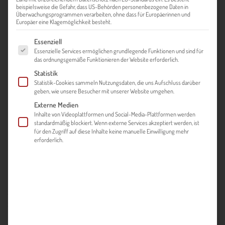
beispielsweise die Gefahr, dass US-Behörden personenbezogene Daten in
Überwachungsprogrammen verarbeiten, ohne dass für Europäerinnen und
Europäer eine Klagemöglichkeit besteht.
Es folgt eine Liste der Service-Gruppen, für die eine Einwilligung ert
Essenziell
Essenzielle Services ermöglichen grundlegende Funktionen und sind für
das ordnungsgemäße Funktionieren der Website erforderlich.
Statistik
Statistik-Cookies sammeln Nutzungsdaten, die uns Aufschluss darüber
geben, wie unsere Besucher mit unserer Website umgehen.
Externe Medien
Inhalte von Videoplattformen und Social-Media-Plattformen werden
standardmäßig blockiert. Wenn externe Services akzeptiert werden, ist
für den Zugriff auf diese Inhalte keine manuelle Einwilligung mehr
erforderlich.
SEPTEMBER 2025 – AUGUST 2027
PROJEKT-HINTERGRUND
Steirische Unternehmen stehen angesichts geopolitischer
Spannungen, hoher Energiepreise, des Fachkräftemangels
und zunehmender Regulierung unter erheblichem Druck. Die