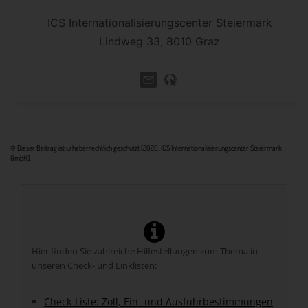
ICS Internationalisierungscenter Steiermark
Lindweg 33, 8010 Graz
© Dieser Beitrag ist urheberrechtlich geschützt [2020, ICS Internationalisierungscenter Steiermark
GmbH].
Hier finden Sie zahlreiche Hilfestellungen zum Thema in
unseren Check- und Linklisten:
Check-Liste: Zoll, Ein- und Ausfuhrbestimmungen