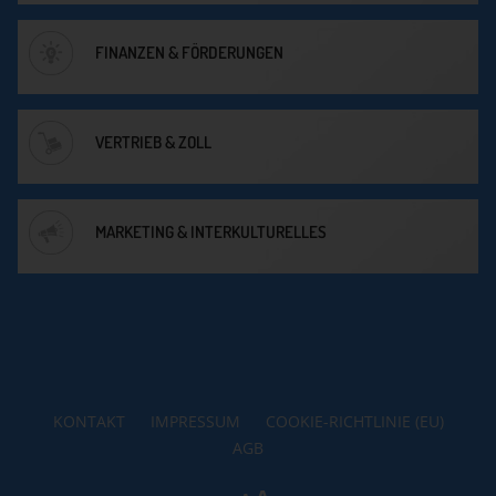
FINANZEN & FÖRDERUNGEN
VERTRIEB & ZOLL
MARKETING & INTERKULTURELLES
KONTAKT
IMPRESSUM
COOKIE-RICHTLINIE (EU)
AGB
Reset
Decrease