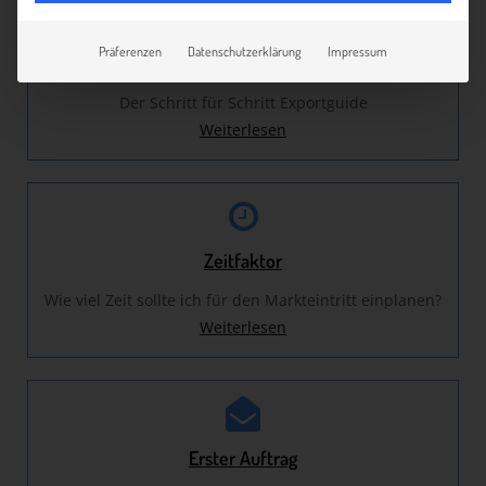
Präferenzen
Datenschutzerklärung
Impressum
Exportanleitung
Der Schritt für Schritt Exportguide
Weiterlesen
Zeitfaktor
Wie viel Zeit sollte ich für den Markteintritt einplanen?
Weiterlesen
Erster Auftrag