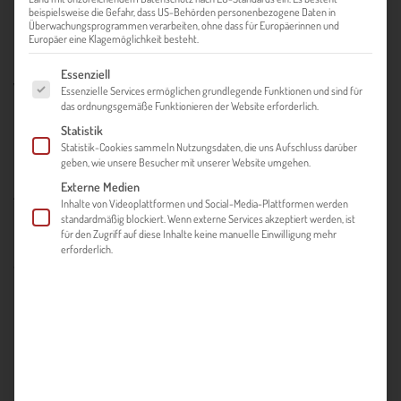
beispielsweise die Gefahr, dass US-Behörden personenbezogene Daten in
Überwachungsprogrammen verarbeiten, ohne dass für Europäerinnen und
Europäer eine Klagemöglichkeit besteht.
Es folgt eine Liste der Service-Gruppen, für die eine Einwilligung ert
Essenziell
Wissen Sie welche steirischen Unternehmen aus Ihrer
Essenzielle Services ermöglichen grundlegende Funktionen und sind für
Region international erfolgreich sind?
das ordnungsgemäße Funktionieren der Website erforderlich.
Statistik
Statistik-Cookies sammeln Nutzungsdaten, die uns Aufschluss darüber
Ist mein Unternehmen fit für den Export? Muss ich mein
geben, wie unsere Besucher mit unserer Website umgehen.
Produkt noch anpassen? Wie viel Zeit sollte ich für mein
Externe Medien
Auslandsvorhaben einplanen?
Inhalte von Videoplattformen und Social-Media-Plattformen werden
standardmäßig blockiert. Wenn externe Services akzeptiert werden, ist
für den Zugriff auf diese Inhalte keine manuelle Einwilligung mehr
Erste Antworten auf diese und viele weitere Fragen finden Sie
erforderlich.
auf den folgenden Seiten.
J. Prödl Tischlerei