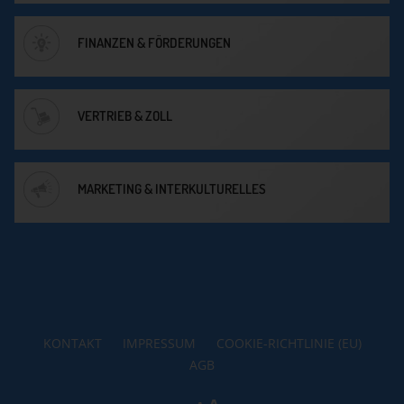
FINANZEN & FÖRDERUNGEN
VERTRIEB & ZOLL
MARKETING & INTERKULTURELLES
KONTAKT
IMPRESSUM
COOKIE-RICHTLINIE (EU)
AGB
Reset
Decrease