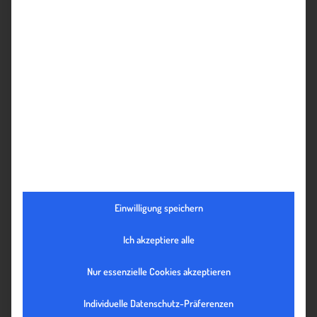
Produktgestaltung
Ist mein Produkt bereit für den Export?
Weiterlesen
Love & Export Folge 1
Einwilligung speichern
Ich akzeptiere alle
Nur essenzielle Cookies akzeptieren
Individuelle Datenschutz-Präferenzen