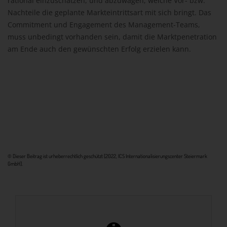
rational einzuschätzen, und abzuwägen, welche Vor- bzw.
Nachteile die geplante Markteintrittsart mit sich bringt. Das
Commitment und Engagement des Management-Teams,
muss unbedingt vorhanden sein, damit die Marktpenetration
am Ende auch den gewünschten Erfolg erzielen kann.
© Dieser Beitrag ist urheberrechtlich geschützt [2022, ICS Internationalisierungscenter Steiermark
GmbH].