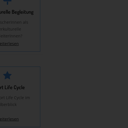
urelle Begleitung
scherInnen als
erkulturelle
leiterInnen?
eiterlesen
rt Life Cycle
rt Life Cycle im
Überblick
eiterlesen