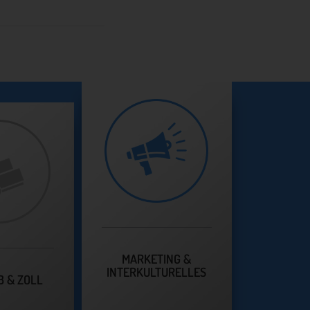
MARKETING &
INTERKULTURELLES
B & ZOLL