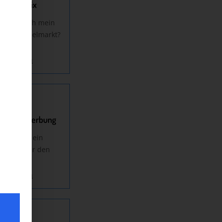
rketingmix
tioniere ich mein
en am Zielmarkt?
eiterlesen
chinenwerbung
m ist
SEA
ein
euniger für den
Export?
eiterlesen