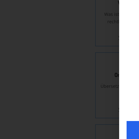
Webauftr
Was ist bei Weba
rechtlich zu b
Weiterles
Online-Auft
Übersetzung mein
Weiterles