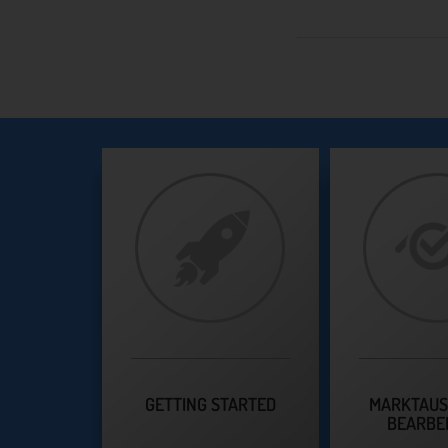
GETTING STARTED
MARKTAU
BEARBE