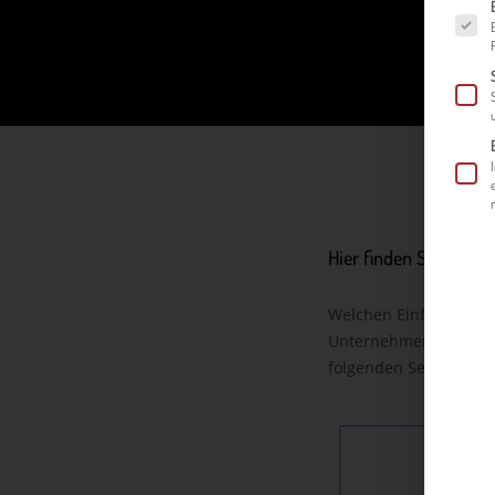
Es fol
Hier finden Sie alles
Welchen Einfluss kann
Unternehmen? Wie err
folgenden Seiten für S