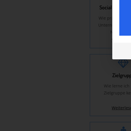
Social Media M
Wie präsentiere
Unternehmen in
Netzwerke
Weiterles
Zielgrup
Wie lerne ich
Zielgruppe k
Weiterles