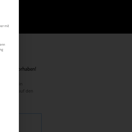
kann. Die erste Service-Gruppe ist essenziell und kann nicht abgewählt werde
her mit
Wenn
ung
hr Exportvorhaben!
ere ich mein
n werden auf den