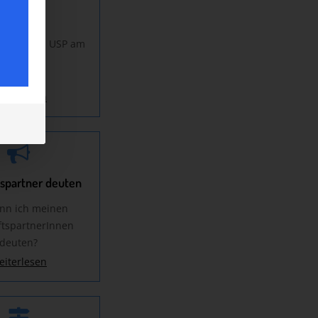
Mein USP
teht mein USP am
ielmarkt?
eiterlesen
spartner deuten
nn ich meinen
tspartnerInnen
deuten?
eiterlesen