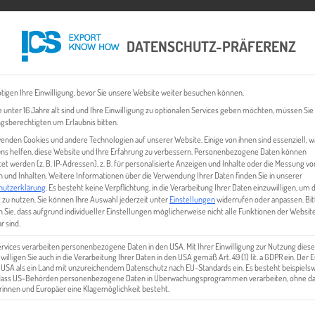
DATENSCHUTZ-PRÄFERENZ
 CHECK
EXPORT BUSINESS PLÄNE
EVENTS & NEWS
INHALT
tigen Ihre Einwilligung, bevor Sie unsere Website weiter besuchen können.
 unter 16 Jahre alt sind und Ihre Einwilligung zu optionalen Services geben möchten, müssen Sie
gsberechtigten um Erlaubnis bitten.
enden Cookies und andere Technologien auf unserer Website. Einige von ihnen sind essenziell, 
ns helfen, diese Website und Ihre Erfahrung zu verbessern.
Personenbezogene Daten können
tet werden (z. B. IP-Adressen), z. B. für personalisierte Anzeigen und Inhalte oder die Messung vo
 und Inhalten.
Weitere Informationen über die Verwendung Ihrer Daten finden Sie in unserer
hutzerklärung
.
Es besteht keine Verpflichtung, in die Verarbeitung Ihrer Daten einzuwilligen, um 
 zu nutzen.
Sie können Ihre Auswahl jederzeit unter
Einstellungen
widerrufen oder anpassen.
Bit
 Sie, dass aufgrund individueller Einstellungen möglicherweise nicht alle Funktionen der Websit
ARKETING & INTERKULTURELL
r sind.
ervices verarbeiten personenbezogene Daten in den USA. Mit Ihrer Einwilligung zur Nutzung diese
 willigen Sie auch in die Verarbeitung Ihrer Daten in den USA gemäß Art. 49 (1) lit. a GDPR ein. Der
e USA als ein Land mit unzureichendem Datenschutz nach EU-Standards ein. Es besteht beispielsw
 dass US-Behörden personenbezogene Daten in Überwachungsprogrammen verarbeiten, ohne da
innen und Europäer eine Klagemöglichkeit besteht.