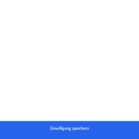
itt
Kommunikation
Ma
uftritten
Die Kommunikation im
Wie posi
eachten?
internationalen Umfeld
Unternehm
en
Weiterlesen
W
Love & Export Folge 5
ritt
Suchmas
er Website
Waru
Beschl
en
W
Einwilligung speichern