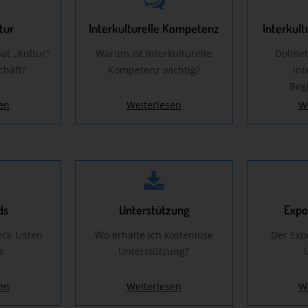
tur
Interkulturelle Kompetenz
Interkult
at „Kultur“
Warum ist interkulturelle
Dolmet
chäft?
Kompetenz wichtig?
int
Beg
en
Weiterlesen
W
ds
Unterstützung
Expo
eck-Listen
Wo erhalte ich kostenlose
Der Expo
s
Unterstützung?
en
Weiterlesen
W