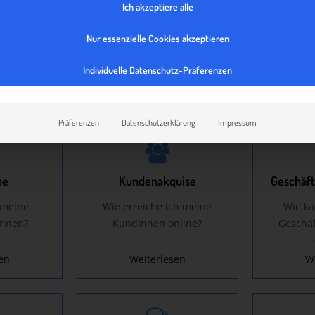
Ich akzeptiere alle
arketing
Englische Website
Nur essenzielle Cookies akzeptieren
 ich mein
Tipps für das Erstellen von
Worin bes
 Sozialen
englischen Beiträgen auf
Z
Individuelle Datenschutz-Präferenzen
n ?
meiner Website
en
Weiterlesen
W
Präferenzen
Datenschutzerklärung
Impressum
pe
Kundenakquise
Geschäft
 meine
Wie erreiche ich meine
Wie ka
ennen?
KundInnen online?
Geschäf
en
Weiterlesen
W