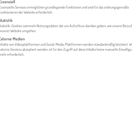
gt eine Liste der Service-Gruppen, für die eine Einwilligung erteilt werden 
Essenziell
Essenzielle Services ermöglichen grundlegende Funktionen und sind für das ordnungsgemäße
Funktionieren der Website erforderlich.
Statistik
HOME
MARKETING & INTERKULTURELLES
Statistik-Cookies sammeln Nutzungsdaten, die uns Aufschluss darüber geben, wie unsere Besuc
unserer Website umgehen.
Externe Medien
Inhalte von Videoplattformen und Social-Media-Plattformen werden standardmäßig blockiert. 
externe Services akzeptiert werden, ist für den Zugriff auf diese Inhalte keine manuelle Einwillig
mehr erforderlich.
 rund um die Themen Marketing und interkulturelle Aspekte für I
 Kultur auf meine internationalen Geschäfte haben? Wie positioni
eiche ich meine KundInnen online? Diese und viele weitere Frage
ie beantwortet.