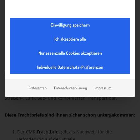
der Transport im Hauptlauf mit einem Seeschiff und
der Vorlauf und/oder Nachlauf von mindestens einem
anderen Verkehrsträger durchgeführt werden muss.
Einwilligung speichern
Der Order Lagerschein ist eine vom gewerblichen
Lagerhalter ausgestellte Urkunde über den Empfang
Ich akzeptiere alle
der eingelagerten Ware und somit ein Wertpapier, da
hiermit auch das Eigentum übergeht.
Nur essenzielle Cookies akzeptieren
b) Frachtbriefe
sind Dokumente, wie z. B der CMR
Individuelle Datenschutz-Präferenzen
Frachtbrief
, die als Nachweis dafür dienen, dass die Ware
versendet oder zum Transport an den Frachtführer
übergeben wurde. Sie stellen Beweisurkunden über den
Präferenzen
Datenschutzerklärung
Impressum
Abschluss und Inhalt eines Frachtvertrages im Eisenbahn-,
Straßen-, Luft-, See- und kombinierten Transport dar.
Diese Frachtbriefe sind Ihnen sicher schon untergekommen:
Der CMR
Frachtbrief
gilt als Nachweis für die
Beförderung auf der Straße.