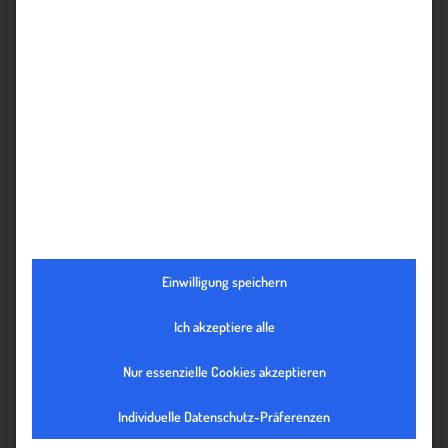
Kunden in
Kennzahlen
Kommentare, Likes,
Botschafter
zeigen, wie ihr
@Erwähnungen, usw.
wandeln
Publikum mit
Ihrem Content
interagiert)
Conversions
(diese
Kennzahlen
Leads und Käufe
Website-Klicks, Email-
zeigen, wie
fördern
Anmeldungen, usw.
effektiv Ihr
Social Media –
Engagement ist)
Einwilligung speichern
Konsumenten
Testimonials, Social
(diese
Ich akzeptiere alle
Media-Stimmung,
Kennzahlen
durchschnittliche
Kundenbindung
reflektieren, wie
Nur essenzielle Cookies akzeptieren
Reaktionszeit (im Social
verbessern
aktive Kunden
Media-
Individuelle Datenschutz-Präferenzen
über Ihre Marke
Kundenservice/Support),
denken und