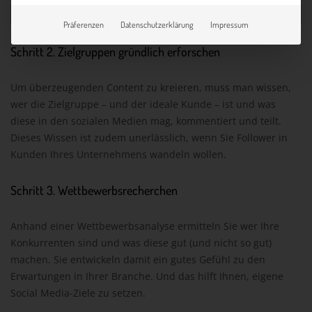
usw.
fühlen)
Präferenzen
Datenschutzerklärung
Impressum
Schritt 2. Zielgruppen gründlich erforschen
Um überzeugenden Content zu kreieren, muss man wissen,
wer die Zielgruppe – und der ideale Kunde – ist und was
diese in den sozialen Medien mag, kommentiert und teilt.
Dieses Wissen ist zudem unerlässlich, wenn Sie Follower in
Kunden Ihres Unternehmens wandeln wollen.
Schritt 3. Wettbewerbsrecherchen
Anhand einer Wettbewerbsanalyse ermitteln Sie wer Ihre
Konkurrenten sind und was diese gut (und nicht so gut)
machen. Sie entwickeln damit ein gutes Gefühl zu den
Erwartungen in Ihrer Branche. Und das hilft Ihnen, eigene
Social Media-Ziele zu setzen.