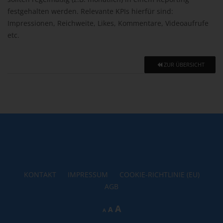
festgehalten werden. Relevante KPIs hierfür sind:
Impressionen, Reichweite, Likes, Kommentare, Videoaufrufe
etc.
ZUR ÜBERSICHT
KONTAKT
IMPRESSUM
COOKIE-RICHTLINIE (EU)
AGB
Increase
A
Reset
Decrease
A
A
font
font
font