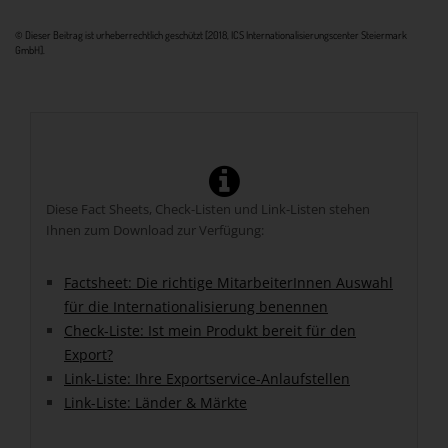
© Dieser Beitrag ist urheberrechtlich geschützt [2018, ICS Internationalisierungscenter Steiermark
GmbH].
Diese Fact Sheets, Check-Listen und Link-Listen stehen
Ihnen zum Download zur Verfügung:
Factsheet: Die richtige MitarbeiterInnen Auswahl
für die Internationalisierung benennen
Check-Liste: Ist mein Produkt bereit für den
Export?
Link-Liste: Ihre Exportservice-Anlaufstellen
Link-Liste: Länder & Märkte