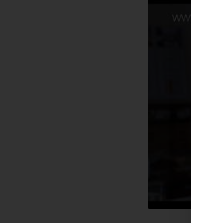
Sie se
kli