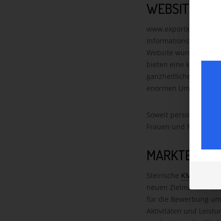
WEBSITE
www.exportknowhow.at
Informationsplattform 
Website wurden anhand
bieten eine kompakte 
ganzheitliche und vie
enormen Umfangs der T
Soweit personenbezog
Frauen und Männer in 
MARKTEINTR
Steirische
KMU
, mit ö
neuen Zielmarktes oder
für die Bewerbung um
Aktivitäten und Leist