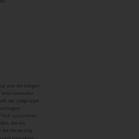
en:
zial und die nötigen
 internationalen
alb der Zielgruppe
vorliegen.
h-Tech zuzuordnen
den, die ein
ür die Förderung
 und eine aktive