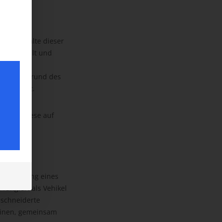
 und
. Die Inhalte dieser
en erstellt und
möglichst
müht. Aufgrund des
 angelegt.
n sich diese auf
Erschließung eines
 fungiert als Vehikel
eschneiderte
heinen, gemeinsam