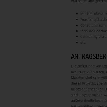
erarbeitet und geförd
Marktstudie zum
Feasibility Stud
Consulting zum 
Inhouse Coachin
Consultingleist
etc.
ANTRAGSBER
Die Zielgruppe von Ex
Ressourcen besitzen, 
Märkten sind sehr wi
dieses Projekts. Eben
Insbesondere sollen 
sind, angesprochen we
außerordentliches Inte
ausgewählten Unterne