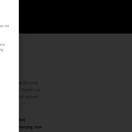
kann. Die erste Service-Gruppe ist essenziell und kann nicht abgewählt werde
her mit
Wenn
ung
porte in die EU und
kts
[1]
. Der Export ist
titionen und sichert
ro und führt
nationalisierung von