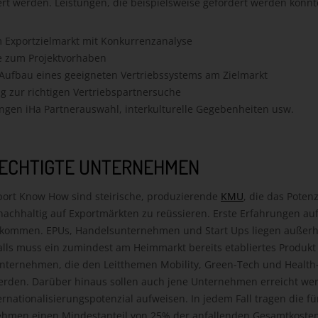
ert werden. Leistungen, die beispielsweise gefördert werden könnt
 Exportzielmarkt mit Konkurrenzanalyse
ie zum Projektvorhaben
Aufbau eines geeigneten Vertriebssystems am Zielmarkt
g zur richtigen Vertriebspartnersuche
ungen iHa Partnerauswahl, interkulturelle Gegebenheiten usw.
ECHTIGTE UNTERNEHMEN
port Know How sind steirische, produzierende
KMU
, die das Poten
nachhaltig auf Exportmärkten zu reüssieren. Erste Erfahrungen auf
llkommen. EPUs, Handelsunternehmen und Start Ups liegen außerh
falls muss ein zumindest am Heimmarkt bereits etabliertes Produkt 
Unternehmen, die den Leitthemen Mobility, Green-Tech und Healt
rden. Darüber hinaus sollen auch jene Unternehmen erreicht wer
rnationalisierungspotenzial aufweisen. In jedem Fall tragen die f
hmen einen Mindestanteil von 25% der anfallenden Gesamtkosten