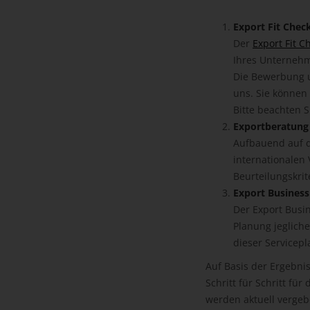
Export Fit Chec
Der
Export Fit C
Ihres Unternehme
Die Bewerbung u
uns. Sie können 
Bitte beachten S
Exportberatung
Aufbauend auf d
internationalen
Beurteilungskri
Export Business
Der Export Busin
Planung jeglich
dieser Servicepl
Auf Basis der Ergebn
Schritt für Schritt fü
werden aktuell vergeb