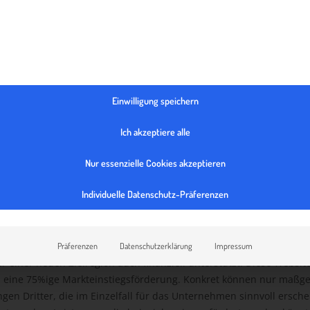
 steht heimischen Unternehmen als umfassende online Service-
sowie als Schritt für Schritt Export Guide begleitend zur Verfügung
 unserer Erfahrung im täglichen Kontakt mit den steirischen Firm
Anleitung für den Eintritt in neue Märkte. Wir haben uns um eine 
Einwilligung speichern
lseitige Darstellung und Aufarbeitung exportrelevanter Inhalte be
hematik ist der dargestellte Leitfaden selbstredend exemplarisch
Ich akzeptiere alle
ene Bezeichnungen auf dieser Website angeführt werden, beziehe
Nur essenzielle Cookies akzeptieren
gleicher Weise.
Individuelle Datenschutz-Präferenzen
ITTSFÖRDERUNG
sterreichischer Wertschöpfung, werden durch das Projekt bei der 
Präferenzen
Datenschutzerklärung
Impressum
 einer neuen Zielregion auch finanziell unterstützt. Diese Website
 eine 75%ige Markteinstiegsförderung. Konkret können nur maßg
ungen Dritter, die im Einzelfall für das Unternehmen sinnvoll ersc