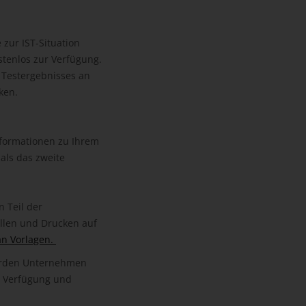
 zur IST-Situation
stenlos zur Verfügung.
 Testergebnisses an
ken.
formationen zu Ihrem
als das zweite
n Teil der
üllen und Drucken auf
an Vorlagen.
erden Unternehmen
ur Verfügung und