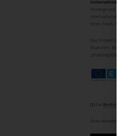
Unternehmen“ in der S
Hintergrund zielt dies
internationales Wachst
ihren Tools, Inhalten,
Das Projekt selbst wi
finanziert. Export Kn
„Enabling!Export“ ein
[1]
Das
Bruttoregionalpr
Einen aktuellen Überblick