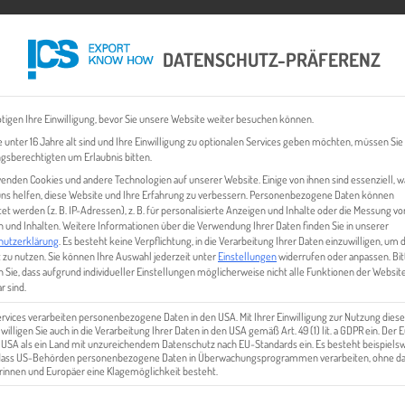
DATENSCHUTZ-PRÄFERENZ
 CHECK
EXPORT BUSINESS PLÄNE
EVENTS & NEWS
INHALT
tigen Ihre Einwilligung, bevor Sie unsere Website weiter besuchen können.
 unter 16 Jahre alt sind und Ihre Einwilligung zu optionalen Services geben möchten, müssen Sie
gsberechtigten um Erlaubnis bitten.
enden Cookies und andere Technologien auf unserer Website. Einige von ihnen sind essenziell, 
ns helfen, diese Website und Ihre Erfahrung zu verbessern.
Personenbezogene Daten können
tet werden (z. B. IP-Adressen), z. B. für personalisierte Anzeigen und Inhalte oder die Messung vo
 und Inhalten.
Weitere Informationen über die Verwendung Ihrer Daten finden Sie in unserer
hutzerklärung
.
Es besteht keine Verpflichtung, in die Verarbeitung Ihrer Daten einzuwilligen, um 
 zu nutzen.
Sie können Ihre Auswahl jederzeit unter
Einstellungen
widerrufen oder anpassen.
Bit
 Sie, dass aufgrund individueller Einstellungen möglicherweise nicht alle Funktionen der Websit
AS PROJEKT EXPORT KNOW H
r sind.
ervices verarbeiten personenbezogene Daten in den USA. Mit Ihrer Einwilligung zur Nutzung diese
 willigen Sie auch in die Verarbeitung Ihrer Daten in den USA gemäß Art. 49 (1) lit. a GDPR ein. Der
e USA als ein Land mit unzureichendem Datenschutz nach EU-Standards ein. Es besteht beispielsw
 dass US-Behörden personenbezogene Daten in Überwachungsprogrammen verarbeiten, ohne da
innen und Europäer eine Klagemöglichkeit besteht.