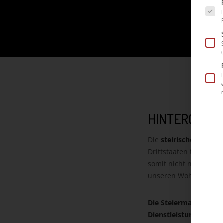
Es fol
HINTERGRUND
Die
steirische
Exportwi
Drittstaaten tragen h
somit nicht nur Wachs
unseren Wohlstand i
Die Steiermark export
Dienstleistungen im 