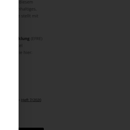
niert.
Vor diesem
ür ein nachhaltiges,
e Website stellt mit
ale Entwicklung
(EFRE)
Arbeitstitel
 finden Sie hier:
/Kopf)
HIER
+
Heft 7/2020