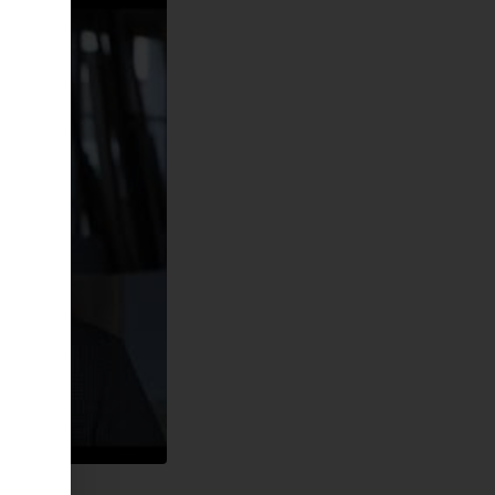
reifen,
eter