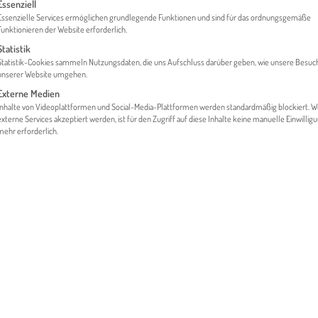
gt eine Liste der Service-Gruppen, für die eine Einwilligung erteilt werden 
Essenziell
Essenzielle Services ermöglichen grundlegende Funktionen und sind für das ordnungsgemäße
Funktionieren der Website erforderlich.
Statistik
HOME
DAS PROJEKT EXPORT KNOW HOW
Statistik-Cookies sammeln Nutzungsdaten, die uns Aufschluss darüber geben, wie unsere Besuc
unserer Website umgehen.
Externe Medien
Inhalte von Videoplattformen und Social-Media-Plattformen werden standardmäßig blockiert. 
externe Services akzeptiert werden, ist für den Zugriff auf diese Inhalte keine manuelle Einwillig
mehr erforderlich.
 UND PROJEKTZIEL
rtschaft ist der Motor und das Herz der heimischen Wirtschaft. Ex
eute rund die Hälfte des gesamten steirischen Bruttoregionalprodu
tumstreiber, sondern ein entscheidender Standortvorteil für Inves
n den kommenden Jahren.
iert im Jahr durchschnittlich Waren im Wert von über 20 Mrd. Eu
Wert von etwa 4 Mrd. Euro aus. Aufgrund dessen wurde die „Inter