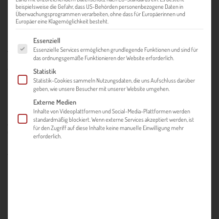
beispielsweise die Gefahr, dass US-Behörden personenbezogene Daten in
Überwachungsprogrammen verarbeiten, ohne dass für Europäerinnen und
Europäer eine Klagemöglichkeit besteht.
Mit dem 01. Jänner 2020 traten die neu überarbeiteten
Es folgt eine Liste der Service-Gruppen, für die eine Einwilligung ert
Essenziell
Incoterms
® 2020 in Kraft. Wenngleich auch ältere Versionen
Essenzielle Services ermöglichen grundlegende Funktionen und sind für
der
Incoterms
das ordnungsgemäße Funktionieren der Website erforderlich.
zwischen Käufern und Verkäufern vereinbart
werden können (z. B.
Incoterms
® 2010), wird stets
Statistik
Statistik-Cookies sammeln Nutzungsdaten, die uns Aufschluss darüber
empfohlen, die aktuellste und somit die Version 2020 zu
geben, wie unsere Besucher mit unserer Website umgehen.
nutzen.
Externe Medien
Inhalte von Videoplattformen und Social-Media-Plattformen werden
Incoterms
standardmäßig blockiert. Wenn externe Services akzeptiert werden, ist
sind ein durch die Internationale Handelskammer
für den Zugriff auf diese Inhalte keine manuelle Einwilligung mehr
(siehe
ICC
) herausgegebenes Regelwerk, das standardisierte
erforderlich.
Lieferklauseln beinhaltet und weltweit für Warenlieferungen
verwendet wird. Die
Incoterms
regeln Rechte und Pflichten
und damit zusammenhängend auch die Kosten die von
KäuferInnen und VerkäuferInnen zu tragen sind (iHa die
Organisation des Transports, Versicherung,
Dokumentenbeschaffung, Verpackung, Be- bzw. Entladung
etc.) und legen fest, wo der Gefahrenübergang von