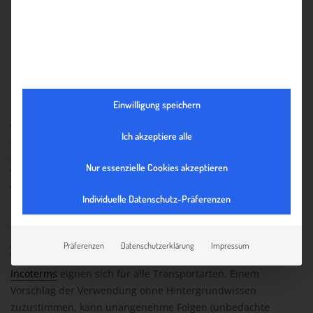
Überlegen Sie daher schon im Vorfeld bei der
Geschäftsanbahnung, welche Lieferbedingungen Sie auf
Ihrer Website, in Ihren AGBs oder im Schriftverkehr
Ihren KundInnen anbieten möchten und kalkulieren Sie
ggf. diese Kosten in den Preis mit ein.
Einwilligung speichern
Anhand der
Incoterms
lässt sich der punktgenaue Warenwert
Ich akzeptiere alle
an jedem Punkt der Welt ermitteln – bedenken Sie nicht nur
die Stückkosten, sondern dass auch der Transport, die
Nur essenzielle Cookies akzeptieren
Verpackung, die Versicherung bis hin zu den Abgaben beim
Verkaufspreis kalkuliert werden müssen. Es empfiehlt sich,
Individuelle Datenschutz-Präferenzen
insbesondere EinkäuferInnen und VerkäuferInnen intensiv zu
den Inhalten, Möglichkeiten und Anwendungsgebieten der
Incoterms
zu schulen. Dieses Wissen ist in Kauf- und
Präferenzen
Datenschutzerklärung
Impressum
Verkaufsverhandlungen unabdingbar, denn nicht alle
Incoterms
eignen sich für alle Transportarten. Einem
Vorschlag der Verwendung ohne Hintergrundwissen
zuzustimmen, kann unangenehme Folgen (unbedachte