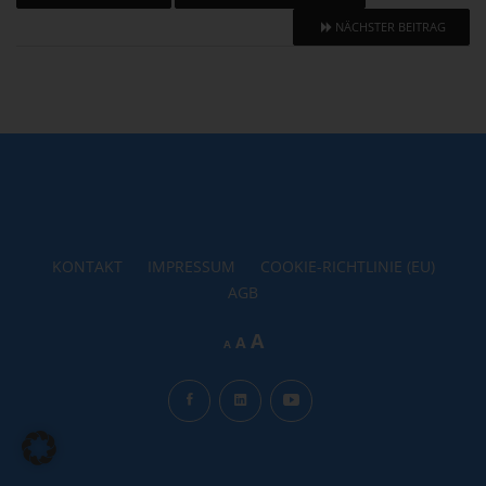
NÄCHSTER BEITRAG
KONTAKT
IMPRESSUM
COOKIE-RICHTLINIE (EU)
AGB
Increase
A
Reset
Decrease
A
A
font
font
font
size.
size.
size.