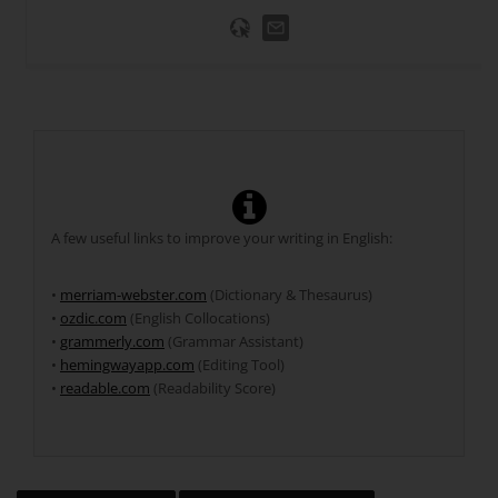
A few useful links to improve your writing in English:
•
merriam-webster.com
(Dictionary & Thesaurus)
•
ozdic.com
(English Collocations)
•
grammerly.com
(Grammar Assistant)
•
hemingwayapp.com
(Editing Tool)
•
readable.com
(Readability Score)