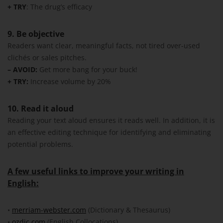
+ TRY
: The drug’s efficacy
9. Be objective
Readers want clear, meaningful facts, not tired over-used
clichés or sales pitches.
– AVOID:
Get more bang for your buck!
+ TRY:
Increase volume by 20%
10. Read it aloud
Reading your text aloud ensures it reads well. In addition, it is
an effective editing technique for identifying and eliminating
potential problems.
A few useful links to improve your writing in
English:
•
merriam-webster.com
(Dictionary & Thesaurus)
•
ozdic.com
(English Collocations)