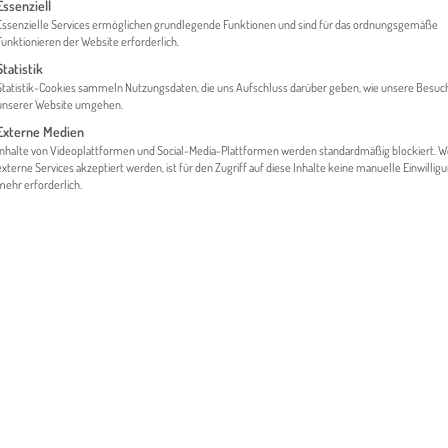
gt eine Liste der Service-Gruppen, für die eine Einwilligung erteilt werden 
Essenziell
Essenzielle Services ermöglichen grundlegende Funktionen und sind für das ordnungsgemäße
Funktionieren der Website erforderlich.
Statistik
HOME
FINANZEN & FÖRDERUNGEN
Statistik-Cookies sammeln Nutzungsdaten, die uns Aufschluss darüber geben, wie unsere Besuc
unserer Website umgehen.
Externe Medien
Inhalte von Videoplattformen und Social-Media-Plattformen werden standardmäßig blockiert. 
externe Services akzeptiert werden, ist für den Zugriff auf diese Inhalte keine manuelle Einwillig
mehr erforderlich.
en & Antworten zum Thema Geld, Finanzierung und Fördermöglichk
ntritt in einen neuen Markt? Wie finanziere ich mein Exportvorhaben
ich mich bewerben kann? Diese und viele weitere Fragen werden a
rtet.