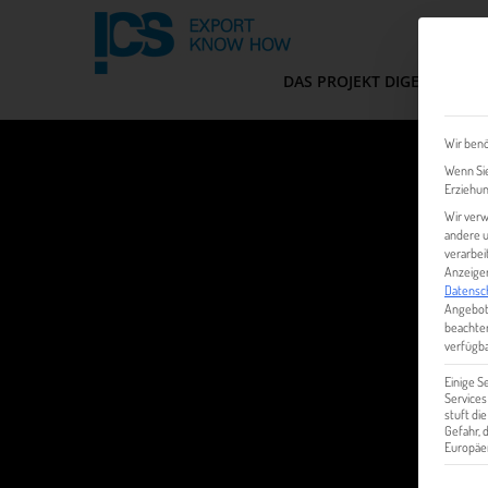
DAS PROJEKT DIGEM
FIT
Wir benö
Wenn Sie
Erziehun
Wir verw
andere u
verarbei
Anzeigen
Datensc
Angebot
beachten
verfügba
Einige S
Services
stuft di
Gefahr,
Europäer