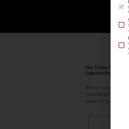
Es fol
Hier finden Sie Frag
Exportvorhaben!
Wie viel kostet der Ei
Förderungen, um die 
Seiten für Sie beantwo