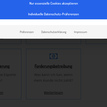
Nur essenzielle Cookies akzeptieren
ngungen
Exportrechnung
Individuelle Datenschutz-Präferenzen
Die Rechnungslegung im
Exportst
ngen kann
Auslandsgeschäft
i
aren?
Präferenzen
Datenschutzerklärung
Impressum
en
Weiterlesen
W
herung
Forderungsbetreibung
ne Exporte
Was kann ich tun, wenn
n?
mein Kunde nicht zahlt?
en
Weiterlesen