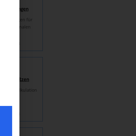
tförderungen
 Förderungen für
internationalen
eschäfte?
eiterlesen
n einschätzen
-Kostenkalkulation
eiterlesen