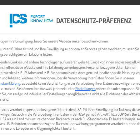
DATENSCHUTZ-PRÄFERENZ
 CHECK
EXPORT BUSINESS PLÄNE
EVENTS & NEWS
INHALT
tigen Ihre Einwilligung, bevor Sie unsere Website weiter besuchen können.
 unter 16 Jahre alt sind und Ihre Einwilligung zu optionalen Services geben möchten, müssen Sie
gsberechtigten um Erlaubnis bitten.
enden Cookies und andere Technologien auf unserer Website. Einige von ihnen sind essenziell, 
ns helfen, diese Website und Ihre Erfahrung zu verbessern.
Personenbezogene Daten können
tet werden (z. B. IP-Adressen), z. B. für personalisierte Anzeigen und Inhalte oder die Messung vo
 und Inhalten.
Weitere Informationen über die Verwendung Ihrer Daten finden Sie in unserer
hutzerklärung
.
Es besteht keine Verpflichtung, in die Verarbeitung Ihrer Daten einzuwilligen, um 
 zu nutzen.
Sie können Ihre Auswahl jederzeit unter
Einstellungen
widerrufen oder anpassen.
Bit
 Sie, dass aufgrund individueller Einstellungen möglicherweise nicht alle Funktionen der Websit
FINANZEN & FÖRDERUNGEN
r sind.
ervices verarbeiten personenbezogene Daten in den USA. Mit Ihrer Einwilligung zur Nutzung diese
 willigen Sie auch in die Verarbeitung Ihrer Daten in den USA gemäß Art. 49 (1) lit. a GDPR ein. Der
e USA als ein Land mit unzureichendem Datenschutz nach EU-Standards ein. Es besteht beispielsw
 dass US-Behörden personenbezogene Daten in Überwachungsprogrammen verarbeiten, ohne da
innen und Europäer eine Klagemöglichkeit besteht.