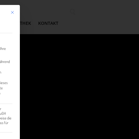
Mit diesem Button wird der Dialog geschlossen. Seine Funktionalität ist identisch mit der 
Wonach suchen Sie?
MEDIATHEK
KONTAKT
 Ihre
während
n
dieses
te
e
r
 EuGH
eise die
ss für