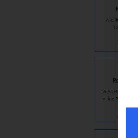
Finanzier
Wie finanziere 
Exportgesch
Weiterles
Preisgestal
Wie setze ich den
meine Produkte 
fest?
Weiterles