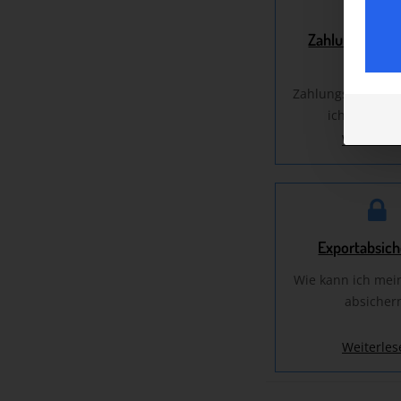
Zahlungsbedi
Welche
Zahlungsbedingu
ich vereinb
Weiterles
Exportabsic
Wie kann ich mei
absicher
Weiterles