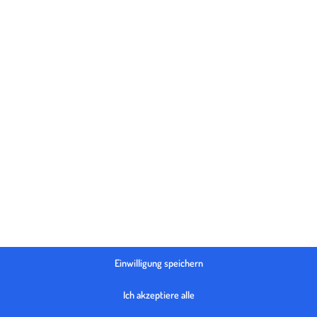
ung
Markteintrittskosten
Expor
ich mein
Wie viel kostet eine
Gibt es
äft?
ausländische Tochterfirma?
meine 
G
en
Weiterlesen
W
Love & Export Folge 3
tung
Koste
 Preis für
Die Export
im Ausland
en
W
Einwilligung speichern
Ich akzeptiere alle