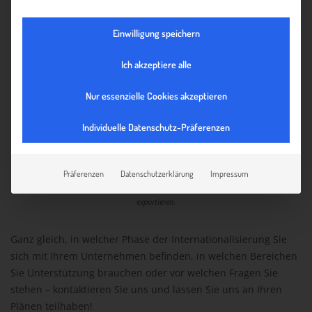
Einwilligung speichern
Ich akzeptiere alle
Nur essenzielle Cookies akzeptieren
Individuelle Datenschutz-Präferenzen
Präferenzen
Datenschutzerklärung
Impressum
In Anlehnung an: Brenner, Hatto/Langenhagen, Anita (2010)
Erfolgreich
exportieren
.
Ganz gleich, in welcher Phase der Internationalisierung Sie
sich mit Ihrem Unternehmen befinden, in welchen Bereichen
Sie Unterstützung brauchen oder vor welchen Fragen Sie
stehen – kontaktieren Sie uns und lassen Sie uns an Ihren
Plänen teilhaben!