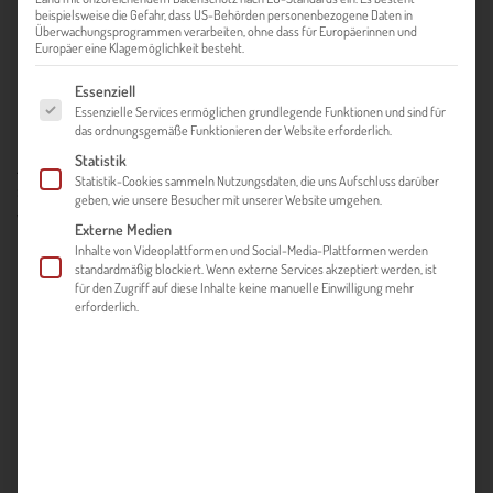
beispielsweise die Gefahr, dass US-Behörden personenbezogene Daten in
Überwachungsprogrammen verarbeiten, ohne dass für Europäerinnen und
Europäer eine Klagemöglichkeit besteht.
Nun sind wir am Ende oder doch am Anfang des Export Life
Es folgt eine Liste der Service-Gruppen, für die eine Einwilligung ert
Essenziell
Cycle angekommen (?!)
Essenzielle Services ermöglichen grundlegende Funktionen und sind für
das ordnungsgemäße Funktionieren der Website erforderlich.
Statistik
Je nachdem, wo Sie mit Ihren Internationalisierungsplänen
Statistik-Cookies sammeln Nutzungsdaten, die uns Aufschluss darüber
stehen, welche Erfahrungen Sie mitbringen, welche Ziele Sie
geben, wie unsere Besucher mit unserer Website umgehen.
verfolgen, sehen Sie sich hier am Anfang, Ende oder doch
Externe Medien
mitten drin. Stellen Sie jedenfalls sicher, dass Sie keines der
Inhalte von Videoplattformen und Social-Media-Plattformen werden
nachfolgenden Themengebiete vernachlässigt haben!
standardmäßig blockiert. Wenn externe Services akzeptiert werden, ist
für den Zugriff auf diese Inhalte keine manuelle Einwilligung mehr
erforderlich.