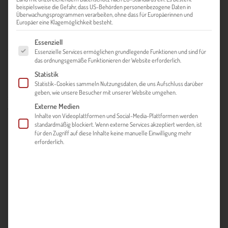
beispielsweise die Gefahr, dass US-Behörden personenbezogene Daten in
Überwachungsprogrammen verarbeiten, ohne dass für Europäerinnen und
Europäer eine Klagemöglichkeit besteht.
Die Inhalte dieser Website sind entlang des Export Life Cycle
Es folgt eine Liste der Service-Gruppen, für die eine Einwilligung ert
Essenziell
aufgebaut und sollen Sie bei der Erarbeitung Ihrer
Essenzielle Services ermöglichen grundlegende Funktionen und sind für
Exportstrategie sowie bei der Bewältigung der
das ordnungsgemäße Funktionieren der Website erforderlich.
Herausforderungen im internationalen Geschäft
Statistik
Statistik-Cookies sammeln Nutzungsdaten, die uns Aufschluss darüber
unterstützen. Da alle Themenbereiche miteinander verknüpft
geben, wie unsere Besucher mit unserer Website umgehen.
sind, können Sie natürlich auch direkt bei dem für Sie
Externe Medien
wichtigsten Thema beginnen.
Inhalte von Videoplattformen und Social-Media-Plattformen werden
standardmäßig blockiert. Wenn externe Services akzeptiert werden, ist
für den Zugriff auf diese Inhalte keine manuelle Einwilligung mehr
erforderlich.