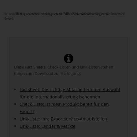
© Dieser Beitrag ist urheberrechtlich geschützt [2018, ICS Internationalisierungscenter Steiermark
GmbH].
Diese Fact Sheets, Check-Listen und Link-Listen stehen
Ihnen zum Download zur Verfügung:
Factsheet: Die richtige MitarbeiterInnen Auswahl
für die Internationalisierung benennen
Check-Liste: Ist mein Produkt bereit für den
Export?
Link-Liste: Ihre Exportservice-Anlaufstellen
Link-Liste: Länder & Märkte