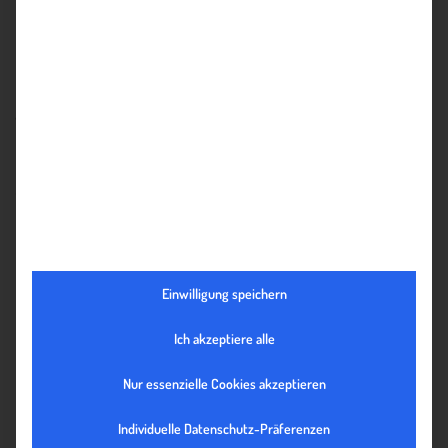
Die Website
www.ExportKnowHow.at
ist „work in progress“
und basiert auf der langjährigen ICS-Erfahrung, auf dem
Expertenwissen guter PartnerInnen sowie auf sorgfältig
ausgesuchten Literaturquellen. Für Anregungen und Inputs
kontaktieren Sie uns jederzeit gerne!
Gerade beim Einstieg in das Exportgeschäft könnte Ihnen
beispielhaft, folgende Literatur weiterhelfen:
2
2017
Brenner,H./Fuchs,B./Gailler,S./Sefrin,M. (
)
66
Einwilligung speichern
Checklisten für den Export. Praxisratgeber für erfolgreiche
Auslandsgeschäfte
. Köln: Bundesanzeiger Verlag GmbH.
Ich akzeptiere alle
Frank S. (2010)
Weltspitze.
Erfolgs-Knowhow für
internationale Geschäfte
. Freiburg: Haufe-Lexware GmbH
Nur essenzielle Cookies akzeptieren
& Co. KG.
2
2009
Apfelthaler,G./Fuchs,M. (
)
Management
Individuelle Datenschutz-Präferenzen
internationaler Geschäftstätigkeit
. Wien: Springer-Verlag.