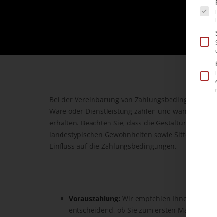
Es fol
Bei der Vereinbarung von Zahlungsbedingungen wir
Ware oder Dienstleistung zahlen und wann, wie un
erhalten. Beachten Sie, dass die Gestaltung diese
landestypischen Gewohnheiten sowie Sitten abhängi
Einfluss auf die Zahlungsbedingungen.
Vorauszahlung:
Wir empfehlen Ihnen die Beza
entscheidend, ob Sie zum ersten Mal mit ein