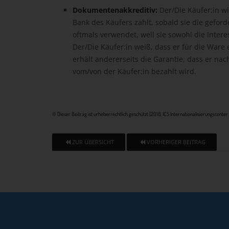
Dokumentenakkreditiv:
Der/Die Käufer:in wi
Bank des Käufers zahlt, sobald sie die gefo
oftmals verwendet, weil sie sowohl die Intere
Der/Die Käufer:in weiß, dass er für die Ware
erhält andererseits die Garantie, dass er n
vom/von der Käufer:in bezahlt wird.
© Dieser Beitrag ist urheberrechtlich geschützt [2018, ICS Internationalisierungscent
ZUR ÜBERSICHT
VORHERIGER BEITRAG