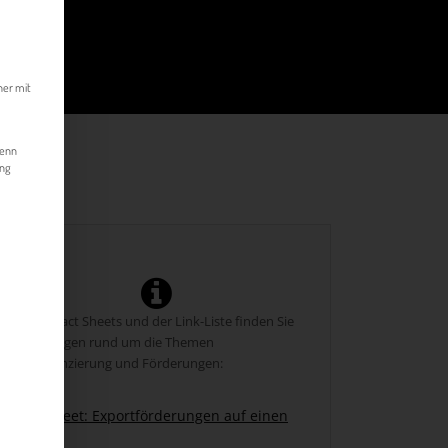
kann. Die erste Service-Gruppe ist essenziell und kann nicht abgewählt werde
her mit
Wenn
ung
In diesen Fact Sheets und der Link-Liste finden Sie
Hilfestellungen rund um die Themen
Exportfinanzierung und Förderungen:
Fact Sheet: Exportförderungen auf einen
Blick