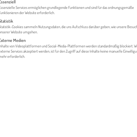
gt eine Liste der Service-Gruppen, für die eine Einwilligung erteilt werden 
Essenziell
Essenzielle Services ermöglichen grundlegende Funktionen und sind für das ordnungsgemäße
Funktionieren der Website erforderlich.
Statistik
HOME
FINANZEN & FÖRDERUNGEN
Statistik-Cookies sammeln Nutzungsdaten, die uns Aufschluss darüber geben, wie unsere Besuc
unserer Website umgehen.
Externe Medien
Inhalte von Videoplattformen und Social-Media-Plattformen werden standardmäßig blockiert. 
externe Services akzeptiert werden, ist für den Zugriff auf diese Inhalte keine manuelle Einwillig
mehr erforderlich.
d festgelegt, auf welche Weise Ihre Kund:innen für eine
d wo diese im Gegenzug die Ware oder Dienstleistung
r Bedingungen oftmals von lokalen Gegebenheiten und
g ist. Darüber hinaus hat natürlich Ihre Stellung am Markt
hlung per Vorauskasse als „Exportgebot“. Hier ist vor allem
em/r Kund:in ein Geschäft abschließen und/oder ob Ihr/e