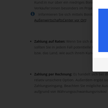
Kund:in nur über ein niedriges Bonitätsratin
Verkäufer:innen besonders im Projektgeschä
Informieren Sie sich mittels Bonitätsprüfu
AußenwirtschaftsCenter vor Ort
!
Zahlung auf Raten:
Wenn Sie sich dazu entsc
sollten Sie in jedem Fall potentielle Risiken 
bzw. das Land, wie auch ihre/n Kund:in abw
Zahlung per Rechnung:
Es handelt sich bei d
relativ unsichere Option. Außerdem ergibt sic
Zahlungseingang. Beachten Sie mögliche Au
aufgrund von Währungsschwankungsrisikos!