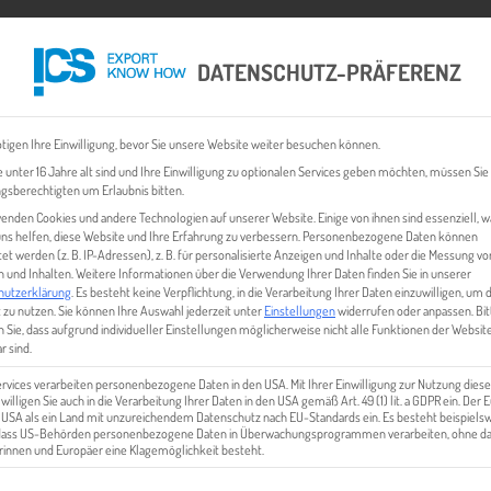
DATENSCHUTZ-PRÄFERENZ
 CHECK
EXPORT BUSINESS PLÄNE
EVENTS & NEWS
INHALT
tigen Ihre Einwilligung, bevor Sie unsere Website weiter besuchen können.
 unter 16 Jahre alt sind und Ihre Einwilligung zu optionalen Services geben möchten, müssen Sie
gsberechtigten um Erlaubnis bitten.
enden Cookies und andere Technologien auf unserer Website. Einige von ihnen sind essenziell, 
ns helfen, diese Website und Ihre Erfahrung zu verbessern.
Personenbezogene Daten können
tet werden (z. B. IP-Adressen), z. B. für personalisierte Anzeigen und Inhalte oder die Messung vo
 und Inhalten.
Weitere Informationen über die Verwendung Ihrer Daten finden Sie in unserer
hutzerklärung
.
Es besteht keine Verpflichtung, in die Verarbeitung Ihrer Daten einzuwilligen, um 
 zu nutzen.
Sie können Ihre Auswahl jederzeit unter
Einstellungen
widerrufen oder anpassen.
Bit
 Sie, dass aufgrund individueller Einstellungen möglicherweise nicht alle Funktionen der Websit
UNGSBEDINGUNGEN KANN ICH 
r sind.
ervices verarbeiten personenbezogene Daten in den USA. Mit Ihrer Einwilligung zur Nutzung diese
 willigen Sie auch in die Verarbeitung Ihrer Daten in den USA gemäß Art. 49 (1) lit. a GDPR ein. Der
e USA als ein Land mit unzureichendem Datenschutz nach EU-Standards ein. Es besteht beispielsw
 dass US-Behörden personenbezogene Daten in Überwachungsprogrammen verarbeiten, ohne da
innen und Europäer eine Klagemöglichkeit besteht.