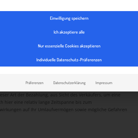
g verfügt. Oftmals einigen sich Käufer:innen und
ft auf Teilzahlungen des Rechnungsbetrages.
Einwilligung speichern
ng vorab über Ihre Kund:nnen, z. B. über das jeweilige
Ich akzeptiere alle
Nur essenzielle Cookies akzeptieren
heiden, Ihren Kund:innen die Zahlung auf Kredit anzubieten,
Individuelle Datenschutz-Präferenzen
in Bezug auf das Zahlungsausfallsrisiko, den jeweiligen Markt,
ägen.
Präferenzen
Datenschutzerklärung
Impressum
ieser Art der Bezahlung, aus Sicht des Verkäufers, um eine
h hier eine relativ lange Zeitspanne bis zum
swirkungen auf Ihr Umlaufvermögen sowie mögliche Gefahren