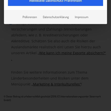
Individuelle Datenschutz-Präferenzen
Risiko, etc.)
Natürliche Risiken:
z. B. Naturkatastrophen
Höhere Gewalt:
z.B. Pandemien
Präferenzen
Datenschutzerklärung
Impressum
Einige dieser Risiken lassen sich durch
Versicherungen und (Zahlungs-)Vereinbarungen
abfedern, wie z. B. Kreditversicherungen oder
Akkreditive.
Schätzen Sie also auch die Risiken der
Auslandsmärkte realistisch ein! Lesen Sie hierzu auch
unseren Artikel
„Wie kann ich meine Exporte absichern?“
.
Finden Sie weitere Informationen zum Thema
Länderbesonderheiten und Risiken unter dem
Menüpunkt
„Marketing & Interkulturelles“
!
© Dieser Beitrag ist urheberrechtlich geschützt [2018, ICS Internationalisierungscenter Steiermark
GmbH].