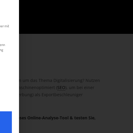
kann. Die erste Service-Gruppe ist essenziell und kann nicht abgewählt werde
her mit
Wenn
ung
Unternehmen um das Thema Digitalisierung? Nutzen
eits suchmaschinenoptimiert (
SEO
), um bei einer
chinenwerbung) als Exportbeschleuniger
r kostenloses Online-Analyse-Tool & testen Sie,