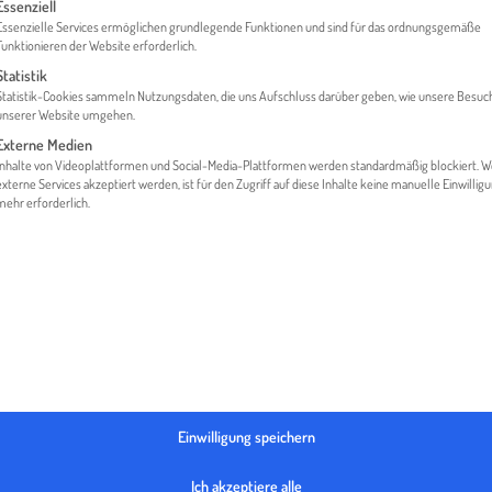
gt eine Liste der Service-Gruppen, für die eine Einwilligung erteilt werden 
Essenziell
Essenzielle Services ermöglichen grundlegende Funktionen und sind für das ordnungsgemäße
Funktionieren der Website erforderlich.
Statistik
HOME
MACHEN SIE DEN DIGITALISIERUNGS FIT CHECK!
Statistik-Cookies sammeln Nutzungsdaten, die uns Aufschluss darüber geben, wie unsere Besuc
unserer Website umgehen.
Externe Medien
Inhalte von Videoplattformen und Social-Media-Plattformen werden standardmäßig blockiert. 
externe Services akzeptiert werden, ist für den Zugriff auf diese Inhalte keine manuelle Einwillig
mehr erforderlich.
IERUNGS FIT CHECK…
m international erfolgreich zu sein. Doch wie steht es in Ihrem 
 Kunden in Kontakt zu bleiben? Haben Sie Ihre Website-Inhalte ber
ersten Seite gelistet zu werden? Wissen Sie, wie Sie
SEA
(Suchmas
en Markteintritt oder -ausbau nichts dem Zufall! Nutzen Sie unse
Einwilligung speichern
es Vorhaben vorbereitet sind.
Ich akzeptiere alle