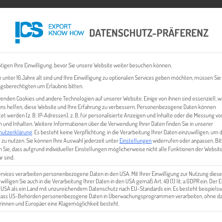
DATENSCHUTZ-PRÄFERENZ
 CHECK
EXPORT BUSINESS PLÄNE
EVENTS & NEWS
INHALT
tigen Ihre Einwilligung, bevor Sie unsere Website weiter besuchen können.
 unter 16 Jahre alt sind und Ihre Einwilligung zu optionalen Services geben möchten, müssen Sie
gsberechtigten um Erlaubnis bitten.
enden Cookies und andere Technologien auf unserer Website. Einige von ihnen sind essenziell, 
ns helfen, diese Website und Ihre Erfahrung zu verbessern.
Personenbezogene Daten können
tet werden (z. B. IP-Adressen), z. B. für personalisierte Anzeigen und Inhalte oder die Messung vo
 und Inhalten.
Weitere Informationen über die Verwendung Ihrer Daten finden Sie in unserer
hutzerklärung
.
Es besteht keine Verpflichtung, in die Verarbeitung Ihrer Daten einzuwilligen, um 
 zu nutzen.
Sie können Ihre Auswahl jederzeit unter
Einstellungen
widerrufen oder anpassen.
Bit
 Sie, dass aufgrund individueller Einstellungen möglicherweise nicht alle Funktionen der Websit
SIE DEN DIGITALISIERUNGS FI
r sind.
ervices verarbeiten personenbezogene Daten in den USA. Mit Ihrer Einwilligung zur Nutzung diese
 willigen Sie auch in die Verarbeitung Ihrer Daten in den USA gemäß Art. 49 (1) lit. a GDPR ein. Der
e USA als ein Land mit unzureichendem Datenschutz nach EU-Standards ein. Es besteht beispielsw
 dass US-Behörden personenbezogene Daten in Überwachungsprogrammen verarbeiten, ohne da
innen und Europäer eine Klagemöglichkeit besteht.