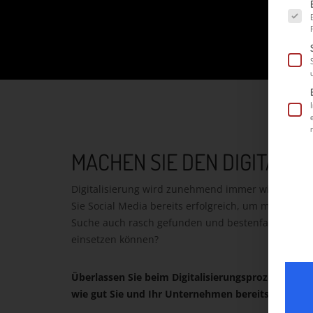
Es fol
MACHEN SIE DEN DIGITALIS
Digitalisierung wird zunehmend immer wichtiger, u
Sie Social Media bereits erfolgreich, um mit Ihren
Suche auch rasch gefunden und bestenfalls auf der 
einsetzen können?
Überlassen Sie beim Digitalisierungsprozess für d
wie gut Sie und Ihr Unternehmen bereits auf dies