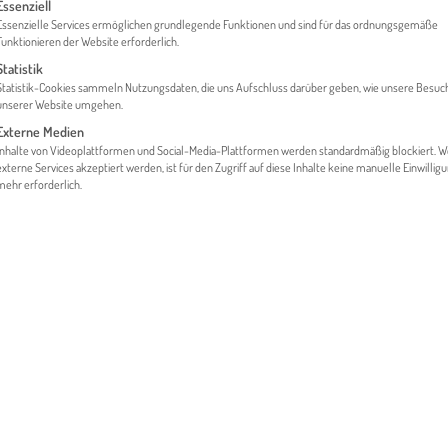
gt eine Liste der Service-Gruppen, für die eine Einwilligung erteilt werden 
Essenziell
Essenzielle Services ermöglichen grundlegende Funktionen und sind für das ordnungsgemäße
Funktionieren der Website erforderlich.
Statistik
HOME
EVENTS & NEWS
Statistik-Cookies sammeln Nutzungsdaten, die uns Aufschluss darüber geben, wie unsere Besuc
unserer Website umgehen.
Externe Medien
Inhalte von Videoplattformen und Social-Media-Plattformen werden standardmäßig blockiert. 
externe Services akzeptiert werden, ist für den Zugriff auf diese Inhalte keine manuelle Einwillig
mehr erforderlich.
TTAG 2026: (Süd-)Osteuropa in Bewegung – Wachstum, Umbruch
ber 2026 | 09:30 - 15:30 Uhr | Graz