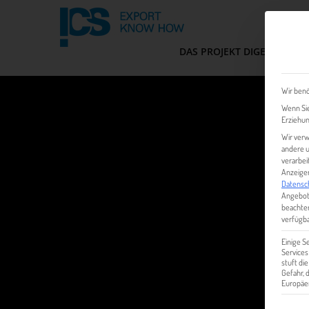
DAS PROJEKT DIGEM
FIT
Wir benö
Wenn Sie
Erziehun
Wir verw
andere u
verarbei
Anzeigen
Datensc
Angebot
beachten
verfügba
Einige S
Services
stuft di
Gefahr,
Europäer