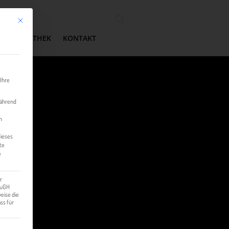
Mit diesem Button wird der Dialog geschlossen. Seine Funktionalität ist identisch mit der 
Wonach suchen Sie?
MEDIATHEK
KONTAKT
 Ihre
während
n
dieses
te
e
r
 EuGH
eise die
ss für