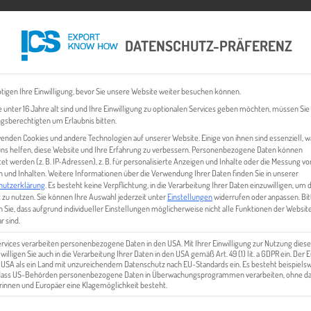
DATENSCHUTZ-PRÄFERENZ
 CHECK
EXPORT BUSINESS PLÄNE
EVENTS & NEWS
INHALT
tigen Ihre Einwilligung, bevor Sie unsere Website weiter besuchen können.
 unter 16 Jahre alt sind und Ihre Einwilligung zu optionalen Services geben möchten, müssen Sie
gsberechtigten um Erlaubnis bitten.
enden Cookies und andere Technologien auf unserer Website. Einige von ihnen sind essenziell, 
ns helfen, diese Website und Ihre Erfahrung zu verbessern.
Personenbezogene Daten können
tet werden (z. B. IP-Adressen), z. B. für personalisierte Anzeigen und Inhalte oder die Messung vo
 und Inhalten.
Weitere Informationen über die Verwendung Ihrer Daten finden Sie in unserer
hutzerklärung
.
Es besteht keine Verpflichtung, in die Verarbeitung Ihrer Daten einzuwilligen, um 
 zu nutzen.
Sie können Ihre Auswahl jederzeit unter
Einstellungen
widerrufen oder anpassen.
Bit
 Sie, dass aufgrund individueller Einstellungen möglicherweise nicht alle Funktionen der Websit
EVENTS & NEWS
r sind.
ervices verarbeiten personenbezogene Daten in den USA. Mit Ihrer Einwilligung zur Nutzung diese
 willigen Sie auch in die Verarbeitung Ihrer Daten in den USA gemäß Art. 49 (1) lit. a GDPR ein. Der
e USA als ein Land mit unzureichendem Datenschutz nach EU-Standards ein. Es besteht beispielsw
 dass US-Behörden personenbezogene Daten in Überwachungsprogrammen verarbeiten, ohne da
innen und Europäer eine Klagemöglichkeit besteht.