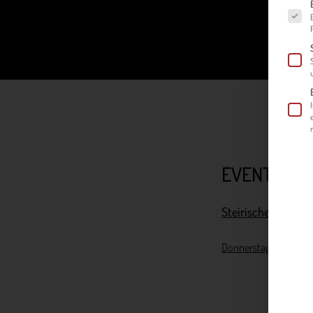
Es fol
EVENTS
Steirischer EXPOR
Donnerstag, 12. Novem