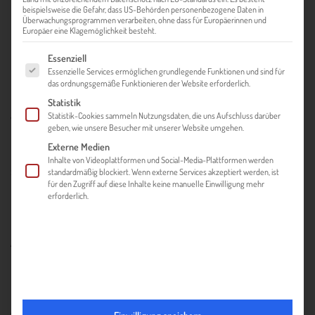
beispielsweise die Gefahr, dass US-Behörden personenbezogene Daten in
Überwachungsprogrammen verarbeiten, ohne dass für Europäerinnen und
Europäer eine Klagemöglichkeit besteht.
Es folgt eine Liste der Service-Gruppen, für die eine Einwilligung ert
Essenziell
MACHEN SIE DEN EXPORT FIT
Essenzielle Services ermöglichen grundlegende Funktionen und sind für
das ordnungsgemäße Funktionieren der Website erforderlich.
CHECK!
Statistik
Statistik-Cookies sammeln Nutzungsdaten, die uns Aufschluss darüber
Wussten Sie, dass viele gute Ideen und Exportvorhaben
geben, wie unsere Besucher mit unserer Website umgehen.
bereits daran scheitern, dass die eigenen Kapazitäten und
Externe Medien
Ressourcen falsch eingeschätzt werden und der (plötzlich)
Inhalte von Videoplattformen und Social-Media-Plattformen werden
sehr große Arbeitsaufwand überfordert und entmutigt?
standardmäßig blockiert. Wenn externe Services akzeptiert werden, ist
für den Zugriff auf diese Inhalte keine manuelle Einwilligung mehr
erforderlich.
Überlassen Sie bei Ihrem Markteintritt oder -ausbau daher
nichts dem Zufall! Nutzen Sie unser kostenloses Online-
Analyse-Tool & testen Sie, wie gut Sie und Ihr Unternehmen
bereits auf dieses Vorhaben vorbereitet sind.
Mit unserem
Export Fit Check
haben wir Ihnen die
wichtigsten (selbstreflektierenden) Überlegungen, denen Sie