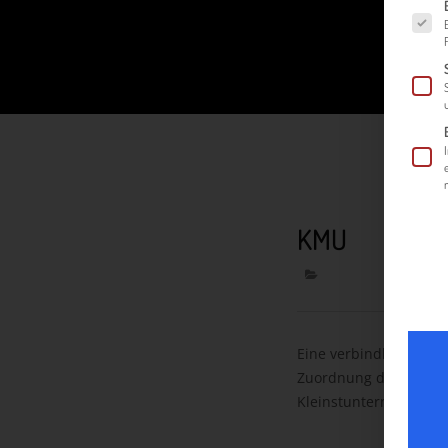
Es fol
KMU
Eine verbindliche Defi
Zuordnung der Unterne
Kleinstunternehmen s