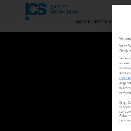
DAS PROJEKT DIGEM
FIT
Wir benö
Wenn Sie
Erziehun
Wir verw
andere u
verarbei
Anzeigen
Datensc
Angebot
beachten
verfügba
Einige S
Services
stuft di
Gefahr,
Europäer