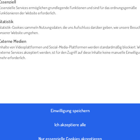
gt eine Liste der Service-Gruppen, für die eine Einwilligung erteilt werden 
Essenziell
Essenzielle Services ermöglichen grundlegende Funktionen und sind für das ordnungsgemäße
Funktionieren der Website erforderlich.
Statistik
HOME
GLOSSAR
KMU
Statistik-Cookies sammeln Nutzungsdaten, die uns Aufschluss darüber geben, wie unsere Besuc
unserer Website umgehen.
Externe Medien
Inhalte von Videoplattformen und Social-Media-Plattformen werden standardmäßig blockiert. 
externe Services akzeptiert werden, ist für den Zugriff auf diese Inhalte keine manuelle Einwillig
mehr erforderlich.
nition für kleine und mittlere Unternehmen (
KMU
) gibt es nicht. A
Einwilligung speichern
hmen nach ihrer Größe wird meist die „Empfehlung betreffend di
Ich akzeptiere alle
owie der kleinen und mittleren Unternehmen“ der EU-Kommission
Nur essenzielle Cookies akzeptieren