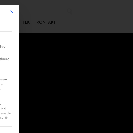
Mit diesem Button wird der Dialog geschlossen. Seine Funktionalität ist identisch mit der 
Wonach suchen Sie?
MEDIATHEK
KONTAKT
 Ihre
während
n
dieses
te
e
r
 EuGH
eise die
ss für