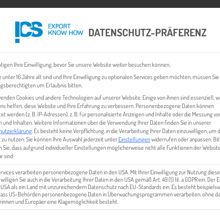
DATENSCHUTZ-PRÄFERENZ
 CHECK
EXPORT BUSINESS PLÄNE
EVENTS & NEWS
INHALT
tigen Ihre Einwilligung, bevor Sie unsere Website weiter besuchen können.
 unter 16 Jahre alt sind und Ihre Einwilligung zu optionalen Services geben möchten, müssen Sie
gsberechtigten um Erlaubnis bitten.
enden Cookies und andere Technologien auf unserer Website. Einige von ihnen sind essenziell, 
ns helfen, diese Website und Ihre Erfahrung zu verbessern.
Personenbezogene Daten können
tet werden (z. B. IP-Adressen), z. B. für personalisierte Anzeigen und Inhalte oder die Messung vo
 und Inhalten.
Weitere Informationen über die Verwendung Ihrer Daten finden Sie in unserer
hutzerklärung
.
Es besteht keine Verpflichtung, in die Verarbeitung Ihrer Daten einzuwilligen, um 
 zu nutzen.
Sie können Ihre Auswahl jederzeit unter
Einstellungen
widerrufen oder anpassen.
Bit
 Sie, dass aufgrund individueller Einstellungen möglicherweise nicht alle Funktionen der Websit
KMU
r sind.
ervices verarbeiten personenbezogene Daten in den USA. Mit Ihrer Einwilligung zur Nutzung diese
 willigen Sie auch in die Verarbeitung Ihrer Daten in den USA gemäß Art. 49 (1) lit. a GDPR ein. Der
e USA als ein Land mit unzureichendem Datenschutz nach EU-Standards ein. Es besteht beispielsw
 dass US-Behörden personenbezogene Daten in Überwachungsprogrammen verarbeiten, ohne da
innen und Europäer eine Klagemöglichkeit besteht.