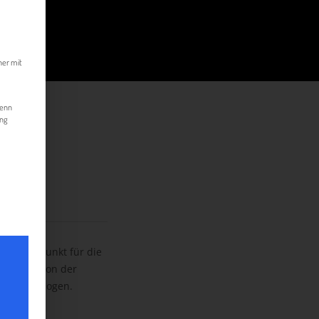
kann. Die erste Service-Gruppe ist essenziell und kann nicht abgewählt werde
her mit
Wenn
ung
ls Anhaltspunkt für die
e Definition der
 herangezogen.