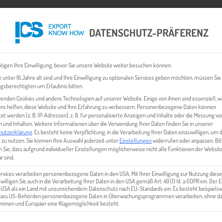
DATENSCHUTZ-PRÄFERENZ
 CHECK
EXPORT BUSINESS PLÄNE
EVENTS & NEWS
INHALT
tigen Ihre Einwilligung, bevor Sie unsere Website weiter besuchen können.
 unter 16 Jahre alt sind und Ihre Einwilligung zu optionalen Services geben möchten, müssen Sie
gsberechtigten um Erlaubnis bitten.
enden Cookies und andere Technologien auf unserer Website. Einige von ihnen sind essenziell, 
ns helfen, diese Website und Ihre Erfahrung zu verbessern.
Personenbezogene Daten können
tet werden (z. B. IP-Adressen), z. B. für personalisierte Anzeigen und Inhalte oder die Messung vo
 und Inhalten.
Weitere Informationen über die Verwendung Ihrer Daten finden Sie in unserer
hutzerklärung
.
Es besteht keine Verpflichtung, in die Verarbeitung Ihrer Daten einzuwilligen, um 
 zu nutzen.
Sie können Ihre Auswahl jederzeit unter
Einstellungen
widerrufen oder anpassen.
Bit
 Sie, dass aufgrund individueller Einstellungen möglicherweise nicht alle Funktionen der Websit
URSPRUNGSLANDPRINZIP
r sind.
ervices verarbeiten personenbezogene Daten in den USA. Mit Ihrer Einwilligung zur Nutzung diese
 willigen Sie auch in die Verarbeitung Ihrer Daten in den USA gemäß Art. 49 (1) lit. a GDPR ein. Der
e USA als ein Land mit unzureichendem Datenschutz nach EU-Standards ein. Es besteht beispielsw
 dass US-Behörden personenbezogene Daten in Überwachungsprogrammen verarbeiten, ohne da
innen und Europäer eine Klagemöglichkeit besteht.