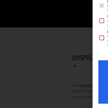
Es fol
URSPRUNGSL
Das
Ursprungslandpri
Landes belastet werde
leistende Niederlassun