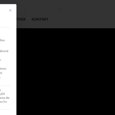
Mit diesem Button wird der Dialog geschlossen. Seine Funktionalität ist identisch mit der 
Wonach suchen Sie?
MEDIATHEK
KONTAKT
 Ihre
während
n
dieses
te
e
r
 EuGH
eise die
ss für