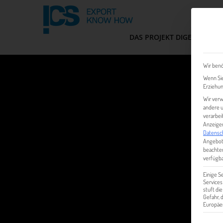
DAS PROJEKT DIGEM
FIT
Wir benö
Wenn Sie
Erziehun
Wir verw
andere u
verarbei
Anzeigen
Datensc
Angebot
beachten
verfügba
Einige S
Services
stuft di
Gefahr,
Europäer