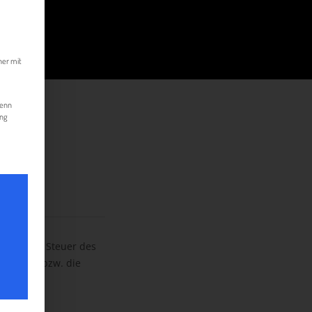
kann. Die erste Service-Gruppe ist essenziell und kann nicht abgewählt werde
her mit
Wenn
ung
e mit der Steuer des
Sitz hat bzw. die