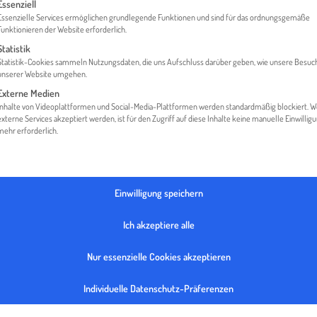
gt eine Liste der Service-Gruppen, für die eine Einwilligung erteilt werden 
Essenziell
Essenzielle Services ermöglichen grundlegende Funktionen und sind für das ordnungsgemäße
Funktionieren der Website erforderlich.
Statistik
HOME
GLOSSAR
URSPRUNGSLANDPRINZIP
Statistik-Cookies sammeln Nutzungsdaten, die uns Aufschluss darüber geben, wie unsere Besuc
unserer Website umgehen.
Externe Medien
Inhalte von Videoplattformen und Social-Media-Plattformen werden standardmäßig blockiert. 
externe Services akzeptiert werden, ist für den Zugriff auf diese Inhalte keine manuelle Einwillig
mehr erforderlich.
ANDPRINZIP
Einwilligung speichern
Ich akzeptiere alle
nzip
sieht vor, dass die erbrachten grenzüberschreitenden Umsätz
Nur essenzielle Cookies akzeptieren
n bzw. belastet bleiben, in dem der leistende Unternehmer seinen 
g sich befindet.
Individuelle Datenschutz-Präferenzen