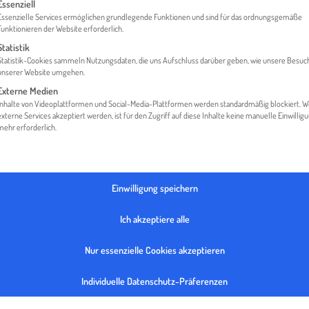
gt eine Liste der Service-Gruppen, für die eine Einwilligung erteilt werden 
Essenziell
Essenzielle Services ermöglichen grundlegende Funktionen und sind für das ordnungsgemäße
Funktionieren der Website erforderlich.
Statistik
HOME
GLOSSAR
SUPPLY CHAIN RISK MANAGEMENT
Statistik-Cookies sammeln Nutzungsdaten, die uns Aufschluss darüber geben, wie unsere Besuc
unserer Website umgehen.
Externe Medien
Inhalte von Videoplattformen und Social-Media-Plattformen werden standardmäßig blockiert. 
externe Services akzeptiert werden, ist für den Zugriff auf diese Inhalte keine manuelle Einwillig
mehr erforderlich.
N RISK MANAGEMENT
Einwilligung speichern
Ich akzeptiere alle
isk Management
versteht man die Evaluierung der gegebenen Risiko
Nur essenzielle Cookies akzeptieren
rung bis zum Endabnehmer unter Einsatz verschiedener Managem
Individuelle Datenschutz-Präferenzen
finden Sie in: Kurzmann E./ Langmann E. (2015),
Supply Chain Mana