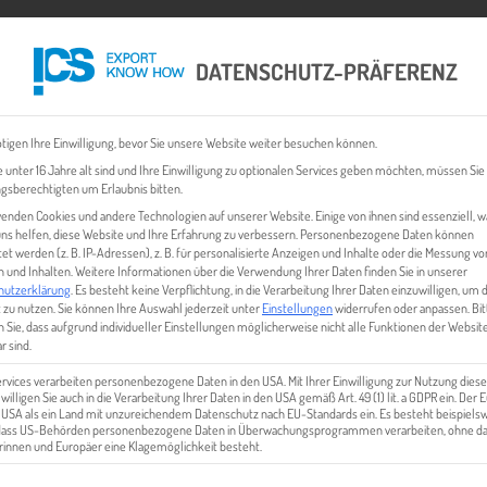
DATENSCHUTZ-PRÄFERENZ
 CHECK
EXPORT BUSINESS PLÄNE
EVENTS & NEWS
INHALT
tigen Ihre Einwilligung, bevor Sie unsere Website weiter besuchen können.
 unter 16 Jahre alt sind und Ihre Einwilligung zu optionalen Services geben möchten, müssen Sie
gsberechtigten um Erlaubnis bitten.
enden Cookies und andere Technologien auf unserer Website. Einige von ihnen sind essenziell, 
ns helfen, diese Website und Ihre Erfahrung zu verbessern.
Personenbezogene Daten können
tet werden (z. B. IP-Adressen), z. B. für personalisierte Anzeigen und Inhalte oder die Messung vo
 und Inhalten.
Weitere Informationen über die Verwendung Ihrer Daten finden Sie in unserer
hutzerklärung
.
Es besteht keine Verpflichtung, in die Verarbeitung Ihrer Daten einzuwilligen, um 
 zu nutzen.
Sie können Ihre Auswahl jederzeit unter
Einstellungen
widerrufen oder anpassen.
Bit
 Sie, dass aufgrund individueller Einstellungen möglicherweise nicht alle Funktionen der Websit
UPPLY CHAIN RISK MANAGEME
r sind.
ervices verarbeiten personenbezogene Daten in den USA. Mit Ihrer Einwilligung zur Nutzung diese
 willigen Sie auch in die Verarbeitung Ihrer Daten in den USA gemäß Art. 49 (1) lit. a GDPR ein. Der
e USA als ein Land mit unzureichendem Datenschutz nach EU-Standards ein. Es besteht beispielsw
 dass US-Behörden personenbezogene Daten in Überwachungsprogrammen verarbeiten, ohne da
innen und Europäer eine Klagemöglichkeit besteht.