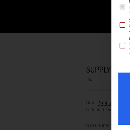
Es fol
SUPPLY CHAI
Unter
Supply Chain R
Lieferkette vom Ursp
Nähere Informationen 