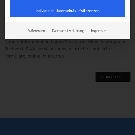
Sie in einem anderen EU-Land Sozialversicherungsbeiträge
Individuelle Datenschutz-Präferenzen
zahlen. Dies ist bspw. der Fall, wenn Sie als entsandte/r
ArbeitnehmerIn oder Erwerbstätige/r gleichzeitig in mehreren
Ländern arbeiten.
Präferenzen
Datenschutzerklärung
Impressum
Nähere Informationen finden Sie auf der Website europa.eu,
Stichwort: Sozialversicherungsansprüche – nützliche
Formulare, online im Internet
« ZUM GLOSSAR