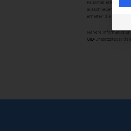
Pauschalierte Land- u
ausschließen (z. B Kl
erhalten die
UID
-Nr. n
Nähere Informationen 
UID
-Umsatzsteuerident