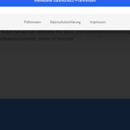
Individuelle Datenschutz-Präferenzen
nd Forstwirte, Unternehmen, die nur Umsätze ausführen, die den
einunternehmer) und Juristische Personen, die keine Unternehmere
ur auf Antrag.
Präferenzen
Datenschutzerklärung
Impressum
finden Sie auf der Webseite der WKO, dem Unternehmensservicepo
ifikationsnummer, online im Internet