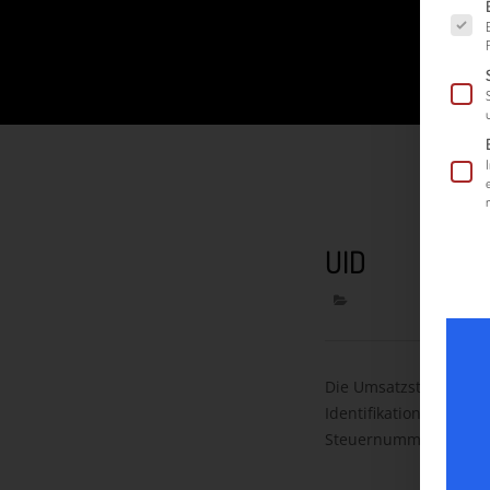
Es fol
UID
Die Umsatzsteuerident
Identifikation gegen
Steuernummer vom zus