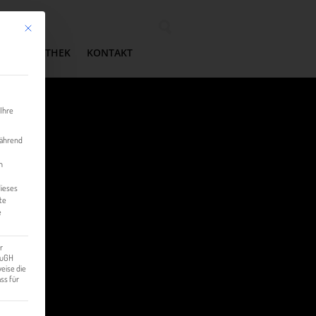
Mit diesem Button wird der Dialog geschlossen. Seine Funktionalität ist identisch mit der 
Wonach suchen Sie?
MEDIATHEK
KONTAKT
 Ihre
während
n
dieses
te
e
r
 EuGH
eise die
ss für