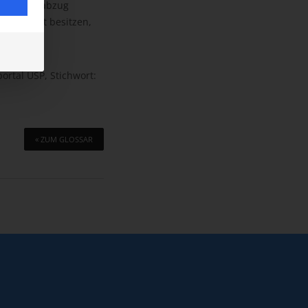
 Vorsteuerabzug
igenschaft besitzen,
rtal USP, Stichwort:
« ZUM GLOSSAR