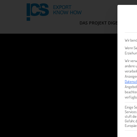
DAS PROJEKT DIGEM
FIT
Wir benö
Wenn Sie
Erziehun
Wir verw
andere u
verarbei
Anzeigen
Datensc
Angebot
beachten
verfügba
Einige S
Services
stuft di
Gefahr,
Europäer