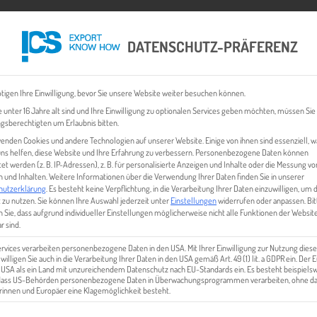
DATENSCHUTZ-PRÄFERENZ
 CHECK
EXPORT BUSINESS PLÄNE
EVENTS & NEWS
INHALT
tigen Ihre Einwilligung, bevor Sie unsere Website weiter besuchen können.
 unter 16 Jahre alt sind und Ihre Einwilligung zu optionalen Services geben möchten, müssen Sie
gsberechtigten um Erlaubnis bitten.
enden Cookies und andere Technologien auf unserer Website. Einige von ihnen sind essenziell, 
ns helfen, diese Website und Ihre Erfahrung zu verbessern.
Personenbezogene Daten können
tet werden (z. B. IP-Adressen), z. B. für personalisierte Anzeigen und Inhalte oder die Messung vo
 und Inhalten.
Weitere Informationen über die Verwendung Ihrer Daten finden Sie in unserer
hutzerklärung
.
Es besteht keine Verpflichtung, in die Verarbeitung Ihrer Daten einzuwilligen, um 
 zu nutzen.
Sie können Ihre Auswahl jederzeit unter
Einstellungen
widerrufen oder anpassen.
Bit
 Sie, dass aufgrund individueller Einstellungen möglicherweise nicht alle Funktionen der Websit
UID
r sind.
ervices verarbeiten personenbezogene Daten in den USA. Mit Ihrer Einwilligung zur Nutzung diese
 willigen Sie auch in die Verarbeitung Ihrer Daten in den USA gemäß Art. 49 (1) lit. a GDPR ein. Der
e USA als ein Land mit unzureichendem Datenschutz nach EU-Standards ein. Es besteht beispielsw
 dass US-Behörden personenbezogene Daten in Überwachungsprogrammen verarbeiten, ohne da
innen und Europäer eine Klagemöglichkeit besteht.