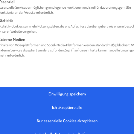
gt eine Liste der Service-Gruppen, für die eine Einwilligung erteilt werden 
Essenziell
Essenzielle Services ermöglichen grundlegende Funktionen und sind für das ordnungsgemäße
Funktionieren der Website erforderlich.
Statistik
HOME
GLOSSAR
UID
Statistik-Cookies sammeln Nutzungsdaten, die uns Aufschluss darüber geben, wie unsere Besuc
unserer Website umgehen.
Externe Medien
Inhalte von Videoplattformen und Social-Media-Plattformen werden standardmäßig blockiert. 
externe Services akzeptiert werden, ist für den Zugriff auf diese Inhalte keine manuelle Einwillig
mehr erforderlich.
Einwilligung speichern
ifikationsnummer (
UID
-Nummer) ist eine spezielle Registrierung
Ich akzeptiere alle
über anderen Unternehmen dient und die Unternehmern im Zuge d
tändigen Finanzamt zugeteilt wird.
Nur essenzielle Cookies akzeptieren