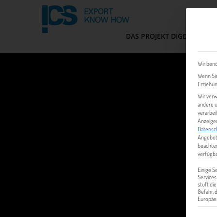
DAS PROJEKT DIGEM
FIT
Wir benö
Wenn Sie
Erziehun
Wir verw
andere u
verarbei
Anzeigen
Datensc
Angebot
beachten
verfügba
Einige S
Services
stuft di
Gefahr,
Europäer