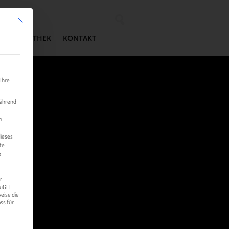
Mit diesem Button wird der Dialog geschlossen. Seine Funktionalität ist identisch mit der 
Wonach suchen Sie?
MEDIATHEK
KONTAKT
 Ihre
während
n
dieses
te
e
r
 EuGH
eise die
ss für