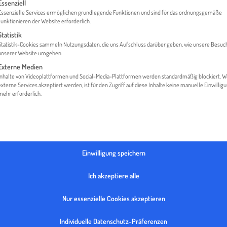
gt eine Liste der Service-Gruppen, für die eine Einwilligung erteilt werden 
Essenziell
Essenzielle Services ermöglichen grundlegende Funktionen und sind für das ordnungsgemäße
Funktionieren der Website erforderlich.
Statistik
HOME
GLOSSAR
AFTER-SALES-SERVICE
Statistik-Cookies sammeln Nutzungsdaten, die uns Aufschluss darüber geben, wie unsere Besuc
unserer Website umgehen.
Externe Medien
Inhalte von Videoplattformen und Social-Media-Plattformen werden standardmäßig blockiert. 
externe Services akzeptiert werden, ist für den Zugriff auf diese Inhalte keine manuelle Einwillig
mehr erforderlich.
-SERVICE
Einwilligung speichern
Ich akzeptiere alle
eichnet die technischen und kaufmännischen Dienstleistungen (
e Schulung des Bedienungspersonals, Wartungs- und Reparaturdie
Nur essenzielle Cookies akzeptieren
n. Das
After-Sales-Service
ist von großer Bedeutung für die Angebo
 und die Schaffung eines akquisitorischen Potenzials bei komplex
Individuelle Datenschutz-Präferenzen