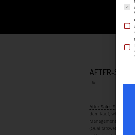
Es fol
AFTER-SALES
After-Sales-Service
bez
dem Kauf, wie z.B. di
Managementleistunge
(Qualitätswettbewerb)