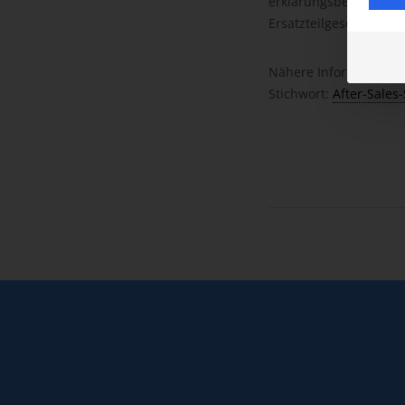
erklärungsbedürftigen
Ersatzteilgeschäft u
Nähere Informationen f
Stichwort:
After-Sales-