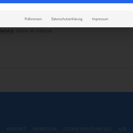
 Produkten. Im Endkundengeschäft ist es darüber hinaus auch Bas
nd für nachfolgende Services zur Einkommensgenerierung und Kun
Präferenzen
Datenschutzerklärung
Impressum
inden Sie in: Springer Gabler Verlag (Herausgeber), Gabler Wirtsc
Service
, online im Internet
KONTAKT
IMPRESSUM
COOKIE-RICHTLINIE (EU)
AGB