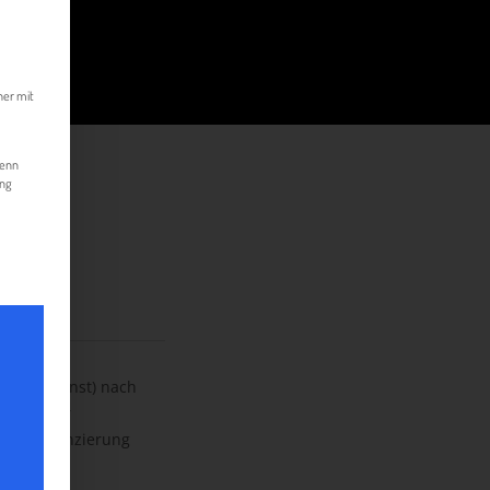
kann. Die erste Service-Gruppe ist essenziell und kann nicht abgewählt werde
her mit
Wenn
ung
Kundendienst) nach
nste, oder
tsdifferenzierung
en und