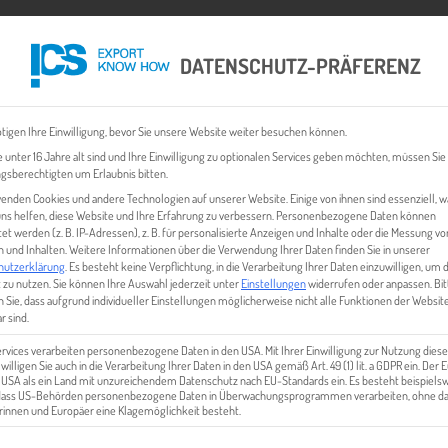
DATENSCHUTZ-PRÄFERENZ
 CHECK
EXPORT BUSINESS PLÄNE
EVENTS & NEWS
INHALT
tigen Ihre Einwilligung, bevor Sie unsere Website weiter besuchen können.
 unter 16 Jahre alt sind und Ihre Einwilligung zu optionalen Services geben möchten, müssen Sie
gsberechtigten um Erlaubnis bitten.
enden Cookies und andere Technologien auf unserer Website. Einige von ihnen sind essenziell, 
ns helfen, diese Website und Ihre Erfahrung zu verbessern.
Personenbezogene Daten können
tet werden (z. B. IP-Adressen), z. B. für personalisierte Anzeigen und Inhalte oder die Messung vo
 und Inhalten.
Weitere Informationen über die Verwendung Ihrer Daten finden Sie in unserer
hutzerklärung
.
Es besteht keine Verpflichtung, in die Verarbeitung Ihrer Daten einzuwilligen, um 
 zu nutzen.
Sie können Ihre Auswahl jederzeit unter
Einstellungen
widerrufen oder anpassen.
Bit
 Sie, dass aufgrund individueller Einstellungen möglicherweise nicht alle Funktionen der Websit
AFTER-SALES-SERVICE
r sind.
ervices verarbeiten personenbezogene Daten in den USA. Mit Ihrer Einwilligung zur Nutzung diese
 willigen Sie auch in die Verarbeitung Ihrer Daten in den USA gemäß Art. 49 (1) lit. a GDPR ein. Der
e USA als ein Land mit unzureichendem Datenschutz nach EU-Standards ein. Es besteht beispielsw
 dass US-Behörden personenbezogene Daten in Überwachungsprogrammen verarbeiten, ohne da
innen und Europäer eine Klagemöglichkeit besteht.