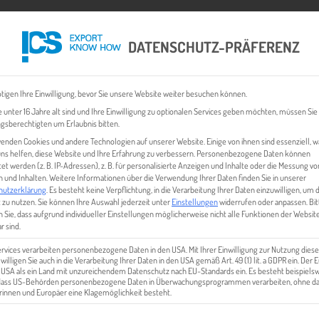
DATENSCHUTZ-PRÄFERENZ
 CHECK
EXPORT BUSINESS PLÄNE
EVENTS & NEWS
INHALT
tigen Ihre Einwilligung, bevor Sie unsere Website weiter besuchen können.
 unter 16 Jahre alt sind und Ihre Einwilligung zu optionalen Services geben möchten, müssen Sie
gsberechtigten um Erlaubnis bitten.
enden Cookies und andere Technologien auf unserer Website. Einige von ihnen sind essenziell, 
ns helfen, diese Website und Ihre Erfahrung zu verbessern.
Personenbezogene Daten können
tet werden (z. B. IP-Adressen), z. B. für personalisierte Anzeigen und Inhalte oder die Messung vo
 und Inhalten.
Weitere Informationen über die Verwendung Ihrer Daten finden Sie in unserer
hutzerklärung
.
Es besteht keine Verpflichtung, in die Verarbeitung Ihrer Daten einzuwilligen, um 
 zu nutzen.
Sie können Ihre Auswahl jederzeit unter
Einstellungen
widerrufen oder anpassen.
Bit
 Sie, dass aufgrund individueller Einstellungen möglicherweise nicht alle Funktionen der Websit
SARA-SERA_9_16_-2788×1460
r sind.
ervices verarbeiten personenbezogene Daten in den USA. Mit Ihrer Einwilligung zur Nutzung diese
 willigen Sie auch in die Verarbeitung Ihrer Daten in den USA gemäß Art. 49 (1) lit. a GDPR ein. Der
e USA als ein Land mit unzureichendem Datenschutz nach EU-Standards ein. Es besteht beispielsw
 dass US-Behörden personenbezogene Daten in Überwachungsprogrammen verarbeiten, ohne da
innen und Europäer eine Klagemöglichkeit besteht.