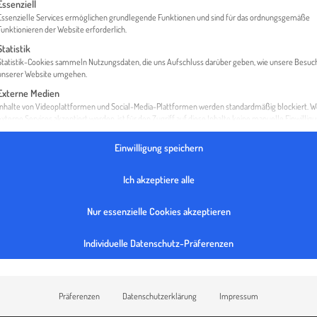
gt eine Liste der Service-Gruppen, für die eine Einwilligung erteilt werden 
Essenziell
Essenzielle Services ermöglichen grundlegende Funktionen und sind für das ordnungsgemäße
Funktionieren der Website erforderlich.
Statistik
HOME
DAS PROJEKT EXPORT KNOW HOW
Statistik-Cookies sammeln Nutzungsdaten, die uns Aufschluss darüber geben, wie unsere Besuc
unserer Website umgehen.
Externe Medien
Inhalte von Videoplattformen und Social-Media-Plattformen werden standardmäßig blockiert. 
externe Services akzeptiert werden, ist für den Zugriff auf diese Inhalte keine manuelle Einwillig
mehr erforderlich.
Einwilligung speichern
Ich akzeptiere alle
Nur essenzielle Cookies akzeptieren
Individuelle Datenschutz-Präferenzen
Präferenzen
Datenschutzerklärung
Impressum