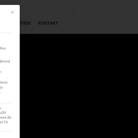
Mit diesem Button wird der Dialog geschlossen. Seine Funktionalität ist identisch mit der 
Wonach suchen Sie?
MEDIATHEK
KONTAKT
 Ihre
während
n
dieses
te
e
r
 EuGH
eise die
ss für