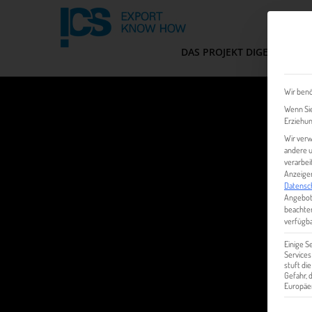
DAS PROJEKT DIGEM
FIT
Wir benö
Wenn Sie
Erziehun
Wir verw
andere u
verarbei
Anzeigen
Datensc
Angebot
beachten
verfügba
Einige S
Services
stuft di
Gefahr,
Europäer