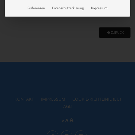
Präferenzen
Datenschutzerklärung
Impressum
ZURÜCK
KONTAKT
IMPRESSUM
COOKIE-RICHTLINIE (EU)
AGB
Increase
A
Reset
Decrease
A
A
font
font
font
size.
size.
size.