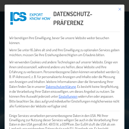
Mit dies
Wonach suchen Sie?
DATENSCHUTZ-
PRÄFERENZ
Wir benötigen Ihre Einwilligung, bevor Sie unsere Website weiter besuchen
können.
EXPORT KNOW HOW
Wenn Sie unter 16 Jahre alt sind und Ihre Einwilligung zu optionalen Services geben
möchten, müssen Sie Ihre Erziehungsberechtigten um Erlaubnis bitten.
Wir verwenden Cookies und andere Technologien auf unserer Website. Einige von
DIE ONLINE SERVICE- UND
ihnen sind essenziell, während andere uns helfen, diese Website und Ihre
INFORMATIONSPLATTFORM FÜR DIE ERFOLGREICHE
Erfahrung zu verbessern.
Personenbezogene Daten können verarbeitet werden (z.
INTERNATIONALISIERUNG IHRES UNTERNEHMENS
B. IP-Adressen), z. B. für personalisierte Anzeigen und Inhalte oder die Messung
von Anzeigen und Inhalten.
Weitere Informationen über die Verwendung Ihrer
Daten finden Sie in unserer
Datenschutzerklärung
.
Es besteht keine Verpflichtung,
in die Verarbeitung Ihrer Daten einzuwilligen, um dieses Angebot zu nutzen.
Sie
können Ihre Auswahl jederzeit unter
Einstellungen
widerrufen oder anpassen.
Bitte beachten Sie, dass aufgrund individueller Einstellungen möglicherweise nicht
alle Funktionen der Website verfügbar sind.
Einige Services verarbeiten personenbezogene Daten in den USA. Mit Ihrer
Einwilligung zur Nutzung dieser Services willigen Sie auch in die Verarbeitung Ihrer
Daten in den USA gemäß Art. 49 (1) lit. a GDPR ein. Der EuGH stuft die USA als ein
Land mit unzureichendem Datenschutz nach EU-Standards ein. Es besteht