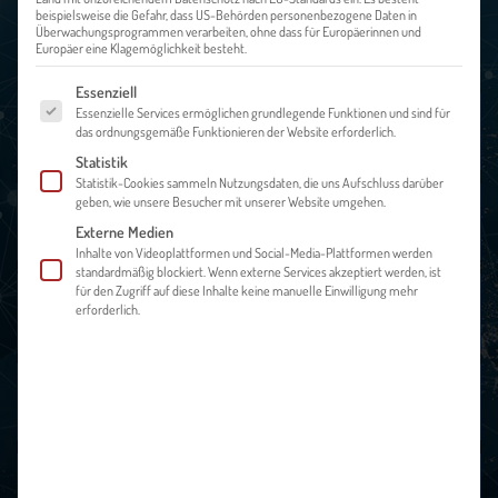
beispielsweise die Gefahr, dass US-Behörden personenbezogene Daten in
Überwachungsprogrammen verarbeiten, ohne dass für Europäerinnen und
Europäer eine Klagemöglichkeit besteht.
Es folgt eine Liste der Service-Gruppen, für die eine Einwilligung ert
Essenziell
Essenzielle Services ermöglichen grundlegende Funktionen und sind für
GETTING STARTED
das ordnungsgemäße Funktionieren der Website erforderlich.
Statistik
Statistik-Cookies sammeln Nutzungsdaten, die uns Aufschluss darüber
geben, wie unsere Besucher mit unserer Website umgehen.
MARKTAUSWAHL & BEARBEITUNG
Externe Medien
Inhalte von Videoplattformen und Social-Media-Plattformen werden
standardmäßig blockiert. Wenn externe Services akzeptiert werden, ist
für den Zugriff auf diese Inhalte keine manuelle Einwilligung mehr
FINANZEN & FÖRDERUNGEN
erforderlich.
VERTRIEB & ZOLL
MARKETING & INTERKULTURELLES