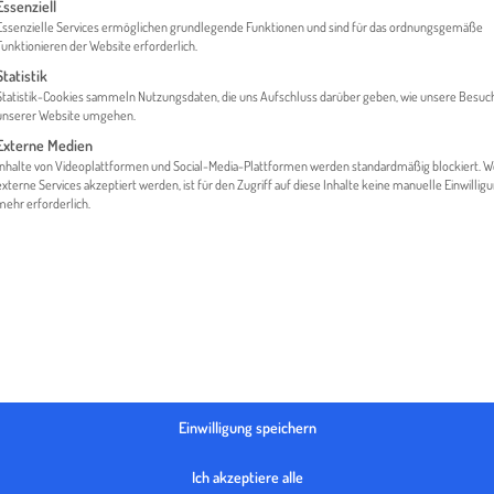
gt eine Liste der Service-Gruppen, für die eine Einwilligung erteilt werden 
Essenziell
Essenzielle Services ermöglichen grundlegende Funktionen und sind für das ordnungsgemäße
Funktionieren der Website erforderlich.
Statistik
MEDIATHEK
SUCCESS STORY | STEIRISCHER KREN AL
Statistik-Cookies sammeln Nutzungsdaten, die uns Aufschluss darüber geben, wie unsere Besuc
unserer Website umgehen.
Externe Medien
Inhalte von Videoplattformen und Social-Media-Plattformen werden standardmäßig blockiert. 
externe Services akzeptiert werden, ist für den Zugriff auf diese Inhalte keine manuelle Einwillig
mehr erforderlich.
Einwilligung speichern
Ich akzeptiere alle