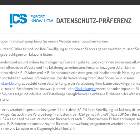
DATENSCHUTZ-PRÄFERENZ
 CHECK
EXPORT BUSINESS PLÄNE
EVENTS & NEWS
INHALT
tigen Ihre Einwilligung, bevor Sie unsere Website weiter besuchen können.
 unter 16 Jahre alt sind und Ihre Einwilligung zu optionalen Services geben möchten, müssen Sie
gsberechtigten um Erlaubnis bitten.
enden Cookies und andere Technologien auf unserer Website. Einige von ihnen sind essenziell, 
ns helfen, diese Website und Ihre Erfahrung zu verbessern.
Personenbezogene Daten können
tet werden (z. B. IP-Adressen), z. B. für personalisierte Anzeigen und Inhalte oder die Messung vo
 und Inhalten.
Weitere Informationen über die Verwendung Ihrer Daten finden Sie in unserer
hutzerklärung
.
Es besteht keine Verpflichtung, in die Verarbeitung Ihrer Daten einzuwilligen, um 
 zu nutzen.
Sie können Ihre Auswahl jederzeit unter
Einstellungen
widerrufen oder anpassen.
Bit
 Sie, dass aufgrund individueller Einstellungen möglicherweise nicht alle Funktionen der Websit
 | STEIRISCHER KREN ALS VE
r sind.
ervices verarbeiten personenbezogene Daten in den USA. Mit Ihrer Einwilligung zur Nutzung diese
 willigen Sie auch in die Verarbeitung Ihrer Daten in den USA gemäß Art. 49 (1) lit. a GDPR ein. Der
e USA als ein Land mit unzureichendem Datenschutz nach EU-Standards ein. Es besteht beispielsw
 dass US-Behörden personenbezogene Daten in Überwachungsprogrammen verarbeiten, ohne da
innen und Europäer eine Klagemöglichkeit besteht.