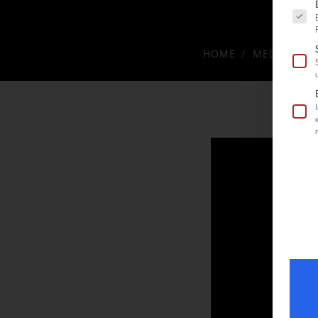
Es fol
HOME
MEDIATHEK