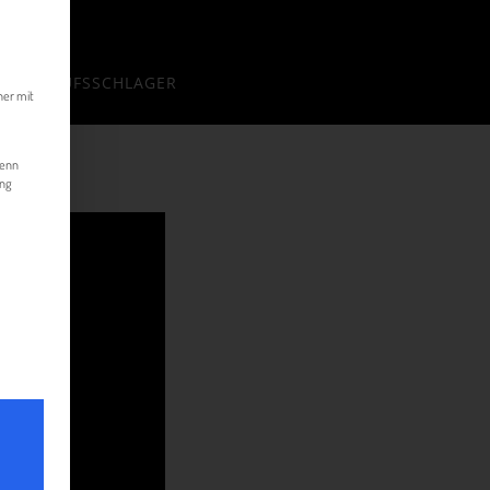
kann. Die erste Service-Gruppe ist essenziell und kann nicht abgewählt werde
S VERKAUFSSCHLAGER
her mit
Wenn
ung