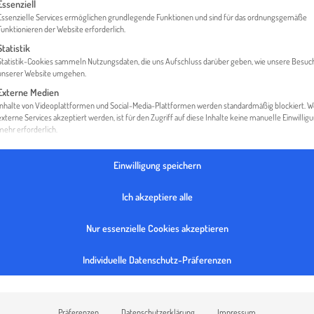
gt eine Liste der Service-Gruppen, für die eine Einwilligung erteilt werden 
Essenziell
Essenzielle Services ermöglichen grundlegende Funktionen und sind für das ordnungsgemäße
Funktionieren der Website erforderlich.
Statistik
HOME
TLL THE LONGEVITY LABS GMBH
Statistik-Cookies sammeln Nutzungsdaten, die uns Aufschluss darüber geben, wie unsere Besuc
unserer Website umgehen.
Externe Medien
Inhalte von Videoplattformen und Social-Media-Plattformen werden standardmäßig blockiert. 
externe Services akzeptiert werden, ist für den Zugriff auf diese Inhalte keine manuelle Einwillig
mehr erforderlich.
Einwilligung speichern
Ich akzeptiere alle
Nur essenzielle Cookies akzeptieren
Individuelle Datenschutz-Präferenzen
Präferenzen
Datenschutzerklärung
Impressum