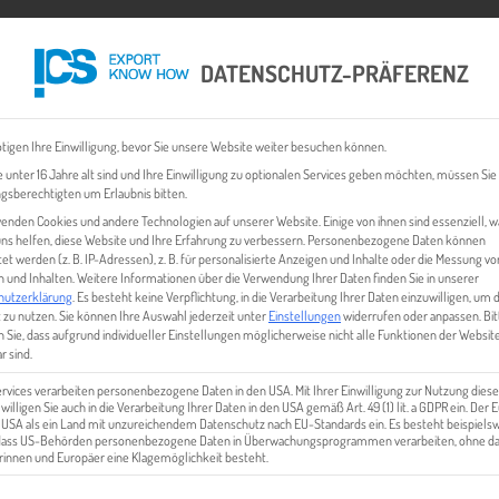
DATENSCHUTZ-PRÄFERENZ
 CHECK
EXPORT BUSINESS PLÄNE
EVENTS & NEWS
INHALT
tigen Ihre Einwilligung, bevor Sie unsere Website weiter besuchen können.
 unter 16 Jahre alt sind und Ihre Einwilligung zu optionalen Services geben möchten, müssen Sie
gsberechtigten um Erlaubnis bitten.
enden Cookies und andere Technologien auf unserer Website. Einige von ihnen sind essenziell, 
ns helfen, diese Website und Ihre Erfahrung zu verbessern.
Personenbezogene Daten können
tet werden (z. B. IP-Adressen), z. B. für personalisierte Anzeigen und Inhalte oder die Messung vo
 und Inhalten.
Weitere Informationen über die Verwendung Ihrer Daten finden Sie in unserer
hutzerklärung
.
Es besteht keine Verpflichtung, in die Verarbeitung Ihrer Daten einzuwilligen, um 
 zu nutzen.
Sie können Ihre Auswahl jederzeit unter
Einstellungen
widerrufen oder anpassen.
Bit
 Sie, dass aufgrund individueller Einstellungen möglicherweise nicht alle Funktionen der Websit
LLRESS-ADOBERGB_TLL-047-
r sind.
ervices verarbeiten personenbezogene Daten in den USA. Mit Ihrer Einwilligung zur Nutzung diese
 willigen Sie auch in die Verarbeitung Ihrer Daten in den USA gemäß Art. 49 (1) lit. a GDPR ein. Der
e USA als ein Land mit unzureichendem Datenschutz nach EU-Standards ein. Es besteht beispielsw
 dass US-Behörden personenbezogene Daten in Überwachungsprogrammen verarbeiten, ohne da
innen und Europäer eine Klagemöglichkeit besteht.