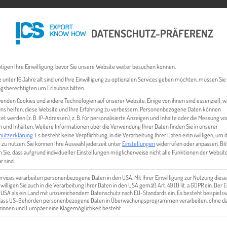
DATENSCHUTZ-PRÄFERENZ
 CHECK
EXPORT BUSINESS PLÄNE
EVENTS & NEWS
INHALT
tigen Ihre Einwilligung, bevor Sie unsere Website weiter besuchen können.
 unter 16 Jahre alt sind und Ihre Einwilligung zu optionalen Services geben möchten, müssen Sie
gsberechtigten um Erlaubnis bitten.
enden Cookies und andere Technologien auf unserer Website. Einige von ihnen sind essenziell, 
ns helfen, diese Website und Ihre Erfahrung zu verbessern.
Personenbezogene Daten können
tet werden (z. B. IP-Adressen), z. B. für personalisierte Anzeigen und Inhalte oder die Messung vo
 und Inhalten.
Weitere Informationen über die Verwendung Ihrer Daten finden Sie in unserer
hutzerklärung
.
Es besteht keine Verpflichtung, in die Verarbeitung Ihrer Daten einzuwilligen, um 
 zu nutzen.
Sie können Ihre Auswahl jederzeit unter
Einstellungen
widerrufen oder anpassen.
Bit
 Sie, dass aufgrund individueller Einstellungen möglicherweise nicht alle Funktionen der Websit
IMG_2028_1
r sind.
ervices verarbeiten personenbezogene Daten in den USA. Mit Ihrer Einwilligung zur Nutzung diese
 willigen Sie auch in die Verarbeitung Ihrer Daten in den USA gemäß Art. 49 (1) lit. a GDPR ein. Der
e USA als ein Land mit unzureichendem Datenschutz nach EU-Standards ein. Es besteht beispielsw
 dass US-Behörden personenbezogene Daten in Überwachungsprogrammen verarbeiten, ohne da
innen und Europäer eine Klagemöglichkeit besteht.