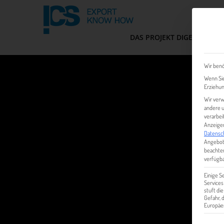
DAS PROJEKT DIGEM
FIT
Wir benö
Wenn Sie
Erziehun
Wir verw
andere u
verarbei
Anzeigen
Datensc
Angebot
beachten
verfügba
Einige S
Services
stuft di
Gefahr,
Europäer