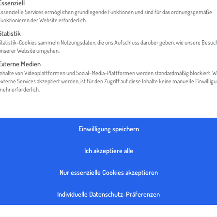
gt eine Liste der Service-Gruppen, für die eine Einwilligung erteilt werden 
Essenziell
Essenzielle Services ermöglichen grundlegende Funktionen und sind für das ordnungsgemäße
Funktionieren der Website erforderlich.
Statistik
HOME
TISCHLEREI JOSEF PRÖDL GMBH
Statistik-Cookies sammeln Nutzungsdaten, die uns Aufschluss darüber geben, wie unsere Besuc
unserer Website umgehen.
Externe Medien
Inhalte von Videoplattformen und Social-Media-Plattformen werden standardmäßig blockiert. 
externe Services akzeptiert werden, ist für den Zugriff auf diese Inhalte keine manuelle Einwillig
mehr erforderlich.
Einwilligung speichern
Ich akzeptiere alle
Nur essenzielle Cookies akzeptieren
Individuelle Datenschutz-Präferenzen