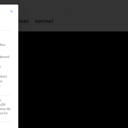
Mit diesem Button wird der Dialog geschlossen. Seine Funktionalität ist identisch mit der 
Wonach suchen Sie?
MEDIATHEK
KONTAKT
 Ihre
während
n
dieses
te
e
r
 EuGH
eise die
ss für