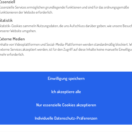
gt eine Liste der Service-Gruppen, für die eine Einwilligung erteilt werden 
Essenziell
Essenzielle Services ermöglichen grundlegende Funktionen und sind für das ordnungsgemäße
Funktionieren der Website erforderlich.
Statistik
HOME
IPUS MINERAL- & UMWELTTECHNOLGIE GMBH
Statistik-Cookies sammeln Nutzungsdaten, die uns Aufschluss darüber geben, wie unsere Besuc
unserer Website umgehen.
Externe Medien
Inhalte von Videoplattformen und Social-Media-Plattformen werden standardmäßig blockiert. 
externe Services akzeptiert werden, ist für den Zugriff auf diese Inhalte keine manuelle Einwillig
mehr erforderlich.
Einwilligung speichern
Ich akzeptiere alle
Nur essenzielle Cookies akzeptieren
Individuelle Datenschutz-Präferenzen