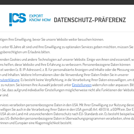
DATENSCHUTZ-PRÄFERENZ
 CHECK
EXPORT BUSINESS PLÄNE
EVENTS & NEWS
INHALT
tigen Ihre Einwilligung, bevor Sie unsere Website weiter besuchen können.
 unter 16 Jahre alt sind und Ihre Einwilligung zu optionalen Services geben möchten, müssen Sie
gsberechtigten um Erlaubnis bitten.
enden Cookies und andere Technologien auf unserer Website. Einige von ihnen sind essenziell, 
ns helfen, diese Website und Ihre Erfahrung zu verbessern.
Personenbezogene Daten können
tet werden (z. B. IP-Adressen), z. B. für personalisierte Anzeigen und Inhalte oder die Messung vo
 und Inhalten.
Weitere Informationen über die Verwendung Ihrer Daten finden Sie in unserer
hutzerklärung
.
Es besteht keine Verpflichtung, in die Verarbeitung Ihrer Daten einzuwilligen, um 
 zu nutzen.
Sie können Ihre Auswahl jederzeit unter
Einstellungen
widerrufen oder anpassen.
Bit
 Sie, dass aufgrund individueller Einstellungen möglicherweise nicht alle Funktionen der Websit
SDR
r sind.
ervices verarbeiten personenbezogene Daten in den USA. Mit Ihrer Einwilligung zur Nutzung diese
 willigen Sie auch in die Verarbeitung Ihrer Daten in den USA gemäß Art. 49 (1) lit. a GDPR ein. Der
e USA als ein Land mit unzureichendem Datenschutz nach EU-Standards ein. Es besteht beispielsw
 dass US-Behörden personenbezogene Daten in Überwachungsprogrammen verarbeiten, ohne da
innen und Europäer eine Klagemöglichkeit besteht.