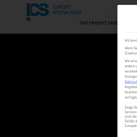
DAS PROJEKT DIGEM
FIT
Wir benö
Wenn Sie
Erziehun
Wir verw
andere u
verarbei
Anzeigen
Datensc
Angebot
beachten
verfügba
Einige S
Services
stuft di
Gefahr,
Europäer