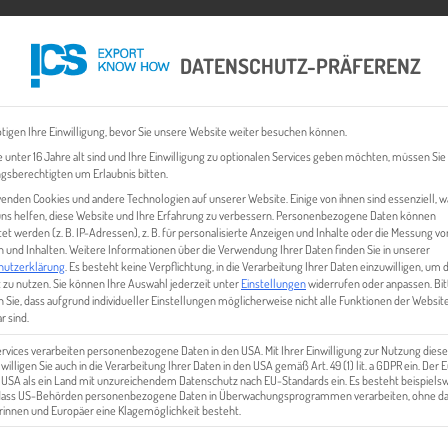
DATENSCHUTZ-PRÄFERENZ
 CHECK
EXPORT BUSINESS PLÄNE
EVENTS & NEWS
INHALT
tigen Ihre Einwilligung, bevor Sie unsere Website weiter besuchen können.
 unter 16 Jahre alt sind und Ihre Einwilligung zu optionalen Services geben möchten, müssen Sie
gsberechtigten um Erlaubnis bitten.
enden Cookies und andere Technologien auf unserer Website. Einige von ihnen sind essenziell, 
ns helfen, diese Website und Ihre Erfahrung zu verbessern.
Personenbezogene Daten können
tet werden (z. B. IP-Adressen), z. B. für personalisierte Anzeigen und Inhalte oder die Messung vo
 und Inhalten.
Weitere Informationen über die Verwendung Ihrer Daten finden Sie in unserer
hutzerklärung
.
Es besteht keine Verpflichtung, in die Verarbeitung Ihrer Daten einzuwilligen, um 
 zu nutzen.
Sie können Ihre Auswahl jederzeit unter
Einstellungen
widerrufen oder anpassen.
Bit
 Sie, dass aufgrund individueller Einstellungen möglicherweise nicht alle Funktionen der Websit
IMG_0710_1
r sind.
ervices verarbeiten personenbezogene Daten in den USA. Mit Ihrer Einwilligung zur Nutzung diese
 willigen Sie auch in die Verarbeitung Ihrer Daten in den USA gemäß Art. 49 (1) lit. a GDPR ein. Der
e USA als ein Land mit unzureichendem Datenschutz nach EU-Standards ein. Es besteht beispielsw
 dass US-Behörden personenbezogene Daten in Überwachungsprogrammen verarbeiten, ohne da
innen und Europäer eine Klagemöglichkeit besteht.