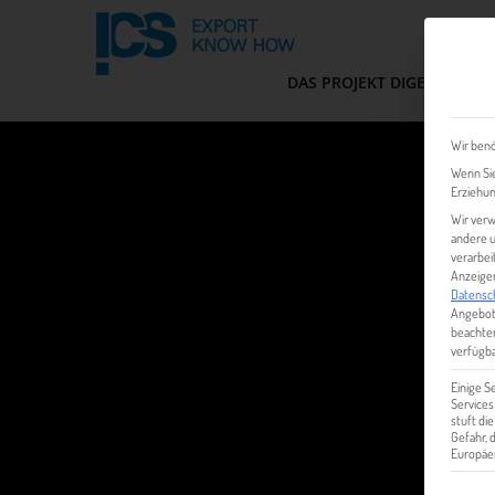
DAS PROJEKT DIGEM
FIT
Wir benö
Wenn Sie
Erziehun
Wir verw
andere u
verarbei
Anzeigen
Datensc
Angebot
beachten
verfügba
Einige S
Services
stuft di
Gefahr,
Europäer