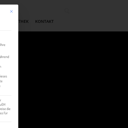
Mit diesem Button wird der Dialog geschlossen. Seine Funktionalität ist identisch mit der 
Wonach suchen Sie?
MEDIATHEK
KONTAKT
 Ihre
während
n
dieses
te
e
r
 EuGH
eise die
ss für