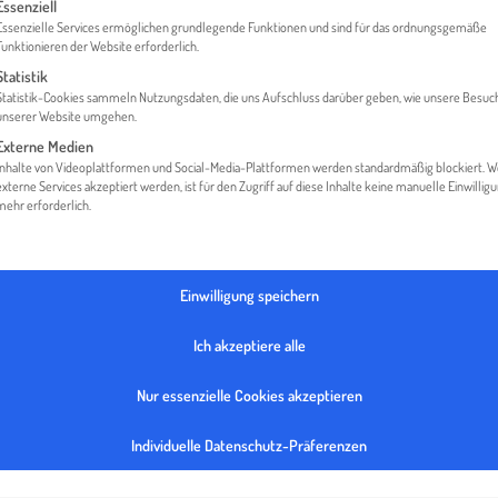
gt eine Liste der Service-Gruppen, für die eine Einwilligung erteilt werden 
Essenziell
Essenzielle Services ermöglichen grundlegende Funktionen und sind für das ordnungsgemäße
Funktionieren der Website erforderlich.
Statistik
HOME
HUTTER ACUSTIX GMBH
Statistik-Cookies sammeln Nutzungsdaten, die uns Aufschluss darüber geben, wie unsere Besuc
unserer Website umgehen.
Externe Medien
Inhalte von Videoplattformen und Social-Media-Plattformen werden standardmäßig blockiert. 
externe Services akzeptiert werden, ist für den Zugriff auf diese Inhalte keine manuelle Einwillig
mehr erforderlich.
Einwilligung speichern
Ich akzeptiere alle
Nur essenzielle Cookies akzeptieren
Individuelle Datenschutz-Präferenzen