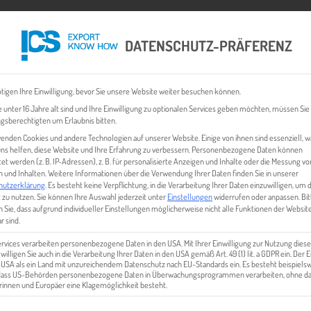
DATENSCHUTZ-PRÄFERENZ
 CHECK
EXPORT BUSINESS PLÄNE
EVENTS & NEWS
INHALT
tigen Ihre Einwilligung, bevor Sie unsere Website weiter besuchen können.
 unter 16 Jahre alt sind und Ihre Einwilligung zu optionalen Services geben möchten, müssen Sie
gsberechtigten um Erlaubnis bitten.
enden Cookies und andere Technologien auf unserer Website. Einige von ihnen sind essenziell, 
ns helfen, diese Website und Ihre Erfahrung zu verbessern.
Personenbezogene Daten können
tet werden (z. B. IP-Adressen), z. B. für personalisierte Anzeigen und Inhalte oder die Messung vo
 und Inhalten.
Weitere Informationen über die Verwendung Ihrer Daten finden Sie in unserer
hutzerklärung
.
Es besteht keine Verpflichtung, in die Verarbeitung Ihrer Daten einzuwilligen, um 
 zu nutzen.
Sie können Ihre Auswahl jederzeit unter
Einstellungen
widerrufen oder anpassen.
Bit
 Sie, dass aufgrund individueller Einstellungen möglicherweise nicht alle Funktionen der Websit
IMG_0710
r sind.
ervices verarbeiten personenbezogene Daten in den USA. Mit Ihrer Einwilligung zur Nutzung diese
 willigen Sie auch in die Verarbeitung Ihrer Daten in den USA gemäß Art. 49 (1) lit. a GDPR ein. Der
e USA als ein Land mit unzureichendem Datenschutz nach EU-Standards ein. Es besteht beispielsw
 dass US-Behörden personenbezogene Daten in Überwachungsprogrammen verarbeiten, ohne da
innen und Europäer eine Klagemöglichkeit besteht.