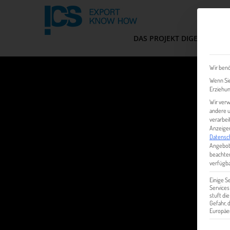
DAS PROJEKT DIGEM
FIT
Wir benö
Wenn Sie
Erziehun
Wir verw
andere u
verarbei
Anzeigen
Datensc
Angebot
beachten
verfügba
Einige S
Services
stuft di
Gefahr,
Europäer