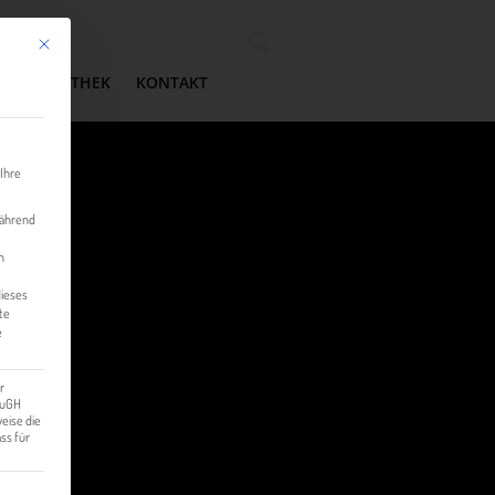
Mit diesem Button wird der Dialog geschlossen. Seine Funktionalität ist identisch mit der 
Wonach suchen Sie?
MEDIATHEK
KONTAKT
 Ihre
während
n
dieses
te
e
r
 EuGH
eise die
ss für