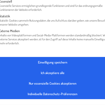
gt eine Liste der Service-Gruppen, für die eine Einwilligung erteilt werden 
Essenziell
Essenzielle Services ermöglichen grundlegende Funktionen und sind für das ordnungsgemäße
Funktionieren der Website erforderlich.
Statistik
HOME
HUTTER ACUSTIX GMBH
Statistik-Cookies sammeln Nutzungsdaten, die uns Aufschluss darüber geben, wie unsere Besuc
unserer Website umgehen.
Externe Medien
Inhalte von Videoplattformen und Social-Media-Plattformen werden standardmäßig blockiert. 
externe Services akzeptiert werden, ist für den Zugriff auf diese Inhalte keine manuelle Einwillig
mehr erforderlich.
Einwilligung speichern
Ich akzeptiere alle
Nur essenzielle Cookies akzeptieren
Individuelle Datenschutz-Präferenzen