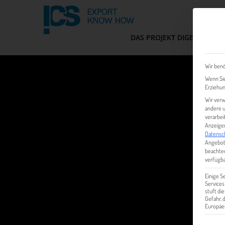
DAS PROJEKT DIGEM
FIT
Wir benö
Wenn Sie
Erziehun
Wir verw
andere u
verarbei
Anzeigen
Datensc
Angebot
beachten
verfügba
Einige S
Services
stuft di
Gefahr,
Europäer