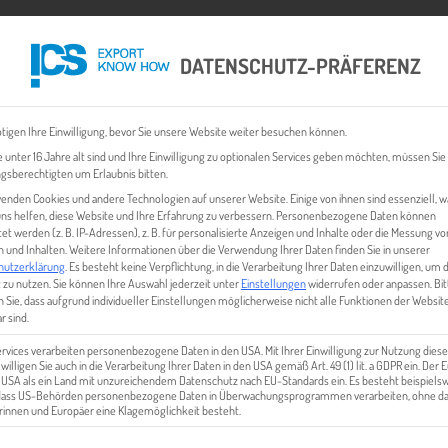
DATENSCHUTZ-PRÄFERENZ
 CHECK
EXPORT BUSINESS PLÄNE
EVENTS & NEWS
INHALT
tigen Ihre Einwilligung, bevor Sie unsere Website weiter besuchen können.
 unter 16 Jahre alt sind und Ihre Einwilligung zu optionalen Services geben möchten, müssen Sie
gsberechtigten um Erlaubnis bitten.
enden Cookies und andere Technologien auf unserer Website. Einige von ihnen sind essenziell, 
ns helfen, diese Website und Ihre Erfahrung zu verbessern.
Personenbezogene Daten können
tet werden (z. B. IP-Adressen), z. B. für personalisierte Anzeigen und Inhalte oder die Messung vo
 und Inhalten.
Weitere Informationen über die Verwendung Ihrer Daten finden Sie in unserer
hutzerklärung
.
Es besteht keine Verpflichtung, in die Verarbeitung Ihrer Daten einzuwilligen, um 
 zu nutzen.
Sie können Ihre Auswahl jederzeit unter
Einstellungen
widerrufen oder anpassen.
Bit
 Sie, dass aufgrund individueller Einstellungen möglicherweise nicht alle Funktionen der Websit
IMG_1925_1
r sind.
ervices verarbeiten personenbezogene Daten in den USA. Mit Ihrer Einwilligung zur Nutzung diese
 willigen Sie auch in die Verarbeitung Ihrer Daten in den USA gemäß Art. 49 (1) lit. a GDPR ein. Der
e USA als ein Land mit unzureichendem Datenschutz nach EU-Standards ein. Es besteht beispielsw
 dass US-Behörden personenbezogene Daten in Überwachungsprogrammen verarbeiten, ohne da
innen und Europäer eine Klagemöglichkeit besteht.