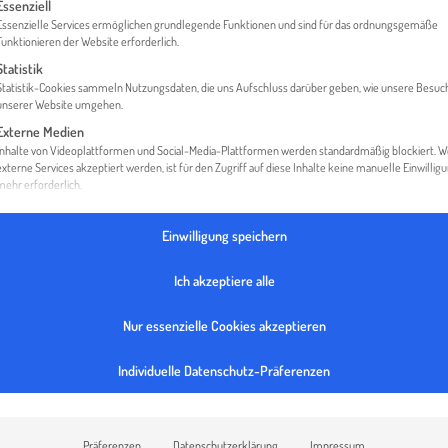
gt eine Liste der Service-Gruppen, für die eine Einwilligung erteilt werden 
Essenziell
Essenzielle Services ermöglichen grundlegende Funktionen und sind für das ordnungsgemäße
Funktionieren der Website erforderlich.
Statistik
HOME
GEODATA ZT GMBH
Statistik-Cookies sammeln Nutzungsdaten, die uns Aufschluss darüber geben, wie unsere Besuc
unserer Website umgehen.
Externe Medien
Inhalte von Videoplattformen und Social-Media-Plattformen werden standardmäßig blockiert. 
externe Services akzeptiert werden, ist für den Zugriff auf diese Inhalte keine manuelle Einwillig
mehr erforderlich.
Einwilligung speichern
Ich akzeptiere alle
Nur essenzielle Cookies akzeptieren
Individuelle Datenschutz-Präferenzen
Präferenzen
Datenschutzerklärung
Impressum