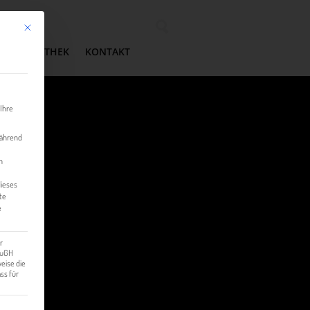
Mit diesem Button wird der Dialog geschlossen. Seine Funktionalität ist identisch mit der 
Wonach suchen Sie?
MEDIATHEK
KONTAKT
 Ihre
während
n
dieses
te
e
r
 EuGH
eise die
ss für