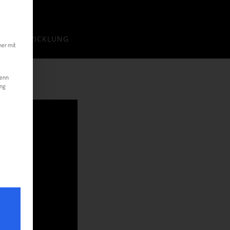
kann. Die erste Service-Gruppe ist essenziell und kann nicht abgewählt werde
OJEKTABWICKLUNG
her mit
Wenn
ung