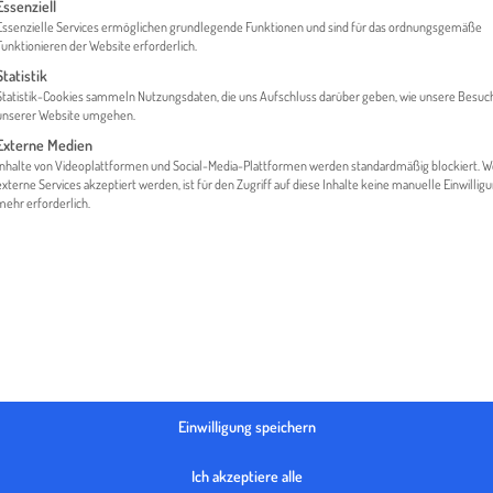
gt eine Liste der Service-Gruppen, für die eine Einwilligung erteilt werden 
Essenziell
Essenzielle Services ermöglichen grundlegende Funktionen und sind für das ordnungsgemäße
Funktionieren der Website erforderlich.
Statistik
HEK
LÄNDER
SAUDI-ARABIEN | EXPORT-ACADEMY PR
Statistik-Cookies sammeln Nutzungsdaten, die uns Aufschluss darüber geben, wie unsere Besuc
unserer Website umgehen.
Externe Medien
Inhalte von Videoplattformen und Social-Media-Plattformen werden standardmäßig blockiert. 
externe Services akzeptiert werden, ist für den Zugriff auf diese Inhalte keine manuelle Einwillig
mehr erforderlich.
Einwilligung speichern
Ich akzeptiere alle