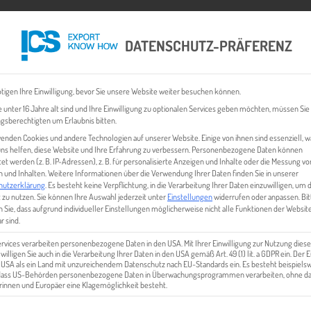
DATENSCHUTZ-PRÄFERENZ
 CHECK
EXPORT BUSINESS PLÄNE
EVENTS & NEWS
INHALT
tigen Ihre Einwilligung, bevor Sie unsere Website weiter besuchen können.
 unter 16 Jahre alt sind und Ihre Einwilligung zu optionalen Services geben möchten, müssen Sie
gsberechtigten um Erlaubnis bitten.
enden Cookies und andere Technologien auf unserer Website. Einige von ihnen sind essenziell, 
ns helfen, diese Website und Ihre Erfahrung zu verbessern.
Personenbezogene Daten können
tet werden (z. B. IP-Adressen), z. B. für personalisierte Anzeigen und Inhalte oder die Messung vo
 und Inhalten.
Weitere Informationen über die Verwendung Ihrer Daten finden Sie in unserer
hutzerklärung
.
Es besteht keine Verpflichtung, in die Verarbeitung Ihrer Daten einzuwilligen, um 
 zu nutzen.
Sie können Ihre Auswahl jederzeit unter
Einstellungen
widerrufen oder anpassen.
Bit
 Sie, dass aufgrund individueller Einstellungen möglicherweise nicht alle Funktionen der Websit
EN | EXPORT-ACADEMY PROJE
r sind.
ervices verarbeiten personenbezogene Daten in den USA. Mit Ihrer Einwilligung zur Nutzung diese
 willigen Sie auch in die Verarbeitung Ihrer Daten in den USA gemäß Art. 49 (1) lit. a GDPR ein. Der
e USA als ein Land mit unzureichendem Datenschutz nach EU-Standards ein. Es besteht beispielsw
 dass US-Behörden personenbezogene Daten in Überwachungsprogrammen verarbeiten, ohne da
innen und Europäer eine Klagemöglichkeit besteht.