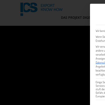
DAS PROJEKT DIGEM
FIT
Wir benö
Wenn Sie
Erziehun
Wir verw
andere u
verarbei
Anzeigen
Datensc
Angebot
beachten
verfügba
Einige S
Services
stuft di
Gefahr,
Europäer