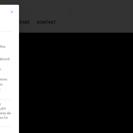
Mit diesem Button wird der Dialog geschlossen. Seine Funktionalität ist identisch mit der 
Wonach suchen Sie?
MEDIATHEK
KONTAKT
 Ihre
während
n
dieses
te
e
r
 EuGH
eise die
ss für