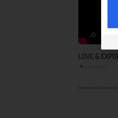
LOVE & EXPO
Love & Export
Simon und Sonja müss