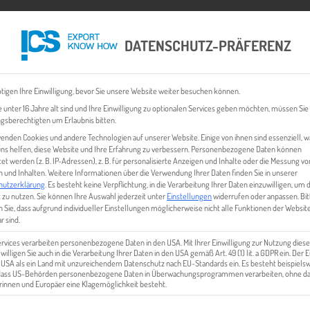
DATENSCHUTZ-PRÄFERENZ
 CHECK
EXPORT BUSINESS PLÄNE
EVENTS & NEWS
INHALT
tigen Ihre Einwilligung, bevor Sie unsere Website weiter besuchen können.
 unter 16 Jahre alt sind und Ihre Einwilligung zu optionalen Services geben möchten, müssen Sie
gsberechtigten um Erlaubnis bitten.
enden Cookies und andere Technologien auf unserer Website. Einige von ihnen sind essenziell, 
ns helfen, diese Website und Ihre Erfahrung zu verbessern.
Personenbezogene Daten können
tet werden (z. B. IP-Adressen), z. B. für personalisierte Anzeigen und Inhalte oder die Messung vo
 und Inhalten.
Weitere Informationen über die Verwendung Ihrer Daten finden Sie in unserer
hutzerklärung
.
Es besteht keine Verpflichtung, in die Verarbeitung Ihrer Daten einzuwilligen, um 
 zu nutzen.
Sie können Ihre Auswahl jederzeit unter
Einstellungen
widerrufen oder anpassen.
Bit
 Sie, dass aufgrund individueller Einstellungen möglicherweise nicht alle Funktionen der Websit
LOVE & EXPORT FOLGE 4
r sind.
ervices verarbeiten personenbezogene Daten in den USA. Mit Ihrer Einwilligung zur Nutzung diese
 willigen Sie auch in die Verarbeitung Ihrer Daten in den USA gemäß Art. 49 (1) lit. a GDPR ein. Der
e USA als ein Land mit unzureichendem Datenschutz nach EU-Standards ein. Es besteht beispielsw
 dass US-Behörden personenbezogene Daten in Überwachungsprogrammen verarbeiten, ohne da
innen und Europäer eine Klagemöglichkeit besteht.