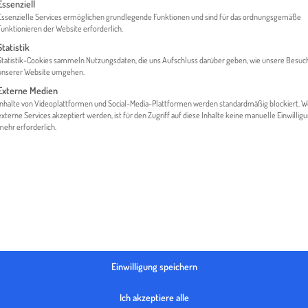
gt eine Liste der Service-Gruppen, für die eine Einwilligung erteilt werden 
Essenziell
Essenzielle Services ermöglichen grundlegende Funktionen und sind für das ordnungsgemäße
Funktionieren der Website erforderlich.
Statistik
MEDIATHEK
LÄNDER
POLEN | MOBILITÄT – CHANCE 
Statistik-Cookies sammeln Nutzungsdaten, die uns Aufschluss darüber geben, wie unsere Besuc
unserer Website umgehen.
Externe Medien
Inhalte von Videoplattformen und Social-Media-Plattformen werden standardmäßig blockiert. 
externe Services akzeptiert werden, ist für den Zugriff auf diese Inhalte keine manuelle Einwillig
mehr erforderlich.
Einwilligung speichern
Ich akzeptiere alle