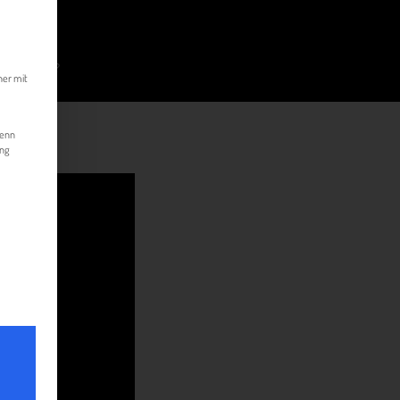
kann. Die erste Service-Gruppe ist essenziell und kann nicht abgewählt werde
FÜR KMU?
her mit
Wenn
ung