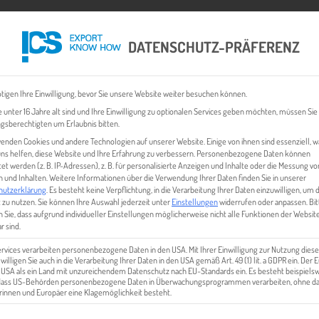
DATENSCHUTZ-PRÄFERENZ
 CHECK
EXPORT BUSINESS PLÄNE
EVENTS & NEWS
INHALT
tigen Ihre Einwilligung, bevor Sie unsere Website weiter besuchen können.
 unter 16 Jahre alt sind und Ihre Einwilligung zu optionalen Services geben möchten, müssen Sie
gsberechtigten um Erlaubnis bitten.
enden Cookies und andere Technologien auf unserer Website. Einige von ihnen sind essenziell, 
ns helfen, diese Website und Ihre Erfahrung zu verbessern.
Personenbezogene Daten können
tet werden (z. B. IP-Adressen), z. B. für personalisierte Anzeigen und Inhalte oder die Messung vo
 und Inhalten.
Weitere Informationen über die Verwendung Ihrer Daten finden Sie in unserer
hutzerklärung
.
Es besteht keine Verpflichtung, in die Verarbeitung Ihrer Daten einzuwilligen, um 
 zu nutzen.
Sie können Ihre Auswahl jederzeit unter
Einstellungen
widerrufen oder anpassen.
Bit
 Sie, dass aufgrund individueller Einstellungen möglicherweise nicht alle Funktionen der Websit
N | MOBILITÄT – CHANCE FÜR
r sind.
ervices verarbeiten personenbezogene Daten in den USA. Mit Ihrer Einwilligung zur Nutzung diese
 willigen Sie auch in die Verarbeitung Ihrer Daten in den USA gemäß Art. 49 (1) lit. a GDPR ein. Der
e USA als ein Land mit unzureichendem Datenschutz nach EU-Standards ein. Es besteht beispielsw
 dass US-Behörden personenbezogene Daten in Überwachungsprogrammen verarbeiten, ohne da
innen und Europäer eine Klagemöglichkeit besteht.