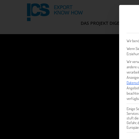
DAS PROJEKT DIGEM
FIT
Wir benö
Wenn Sie
Erziehun
Wir verw
andere u
verarbei
Anzeigen
Datensc
Angebot
beachten
verfügba
Einige S
Services
stuft di
Gefahr,
Europäer