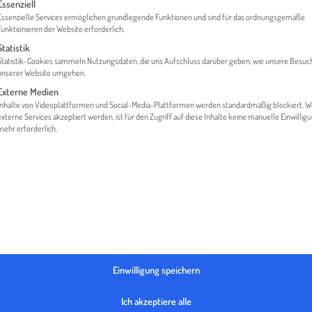
gt eine Liste der Service-Gruppen, für die eine Einwilligung erteilt werden 
Essenziell
Essenzielle Services ermöglichen grundlegende Funktionen und sind für das ordnungsgemäße
Funktionieren der Website erforderlich.
Statistik
ME
MEDIATHEK
LÄNDER
KROATIEN | FIRMENGRÜN
Statistik-Cookies sammeln Nutzungsdaten, die uns Aufschluss darüber geben, wie unsere Besuc
unserer Website umgehen.
Externe Medien
Inhalte von Videoplattformen und Social-Media-Plattformen werden standardmäßig blockiert. 
externe Services akzeptiert werden, ist für den Zugriff auf diese Inhalte keine manuelle Einwillig
mehr erforderlich.
Einwilligung speichern
Ich akzeptiere alle