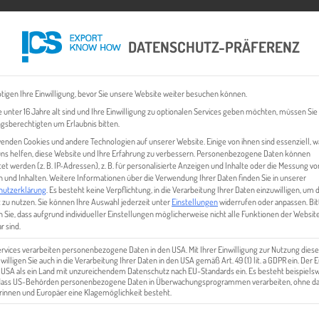
DATENSCHUTZ-PRÄFERENZ
 CHECK
EXPORT BUSINESS PLÄNE
EVENTS & NEWS
INHALT
tigen Ihre Einwilligung, bevor Sie unsere Website weiter besuchen können.
 unter 16 Jahre alt sind und Ihre Einwilligung zu optionalen Services geben möchten, müssen Sie
gsberechtigten um Erlaubnis bitten.
enden Cookies und andere Technologien auf unserer Website. Einige von ihnen sind essenziell, 
ns helfen, diese Website und Ihre Erfahrung zu verbessern.
Personenbezogene Daten können
tet werden (z. B. IP-Adressen), z. B. für personalisierte Anzeigen und Inhalte oder die Messung vo
 und Inhalten.
Weitere Informationen über die Verwendung Ihrer Daten finden Sie in unserer
hutzerklärung
.
Es besteht keine Verpflichtung, in die Verarbeitung Ihrer Daten einzuwilligen, um 
 zu nutzen.
Sie können Ihre Auswahl jederzeit unter
Einstellungen
widerrufen oder anpassen.
Bit
 Sie, dass aufgrund individueller Einstellungen möglicherweise nicht alle Funktionen der Websit
KROATIEN | FIRMENGRÜNDUN
r sind.
ervices verarbeiten personenbezogene Daten in den USA. Mit Ihrer Einwilligung zur Nutzung diese
 willigen Sie auch in die Verarbeitung Ihrer Daten in den USA gemäß Art. 49 (1) lit. a GDPR ein. Der
e USA als ein Land mit unzureichendem Datenschutz nach EU-Standards ein. Es besteht beispielsw
 dass US-Behörden personenbezogene Daten in Überwachungsprogrammen verarbeiten, ohne da
innen und Europäer eine Klagemöglichkeit besteht.