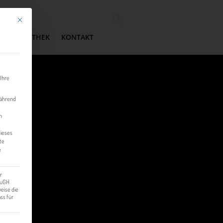
Mit diesem Button wird der Dialog geschlossen. Seine Funktionalität ist identisch mit der 
Wonach suchen Sie?
MEDIATHEK
KONTAKT
 Ihre
während
n
dieses
te
e
G
r
 EuGH
eise die
ss für