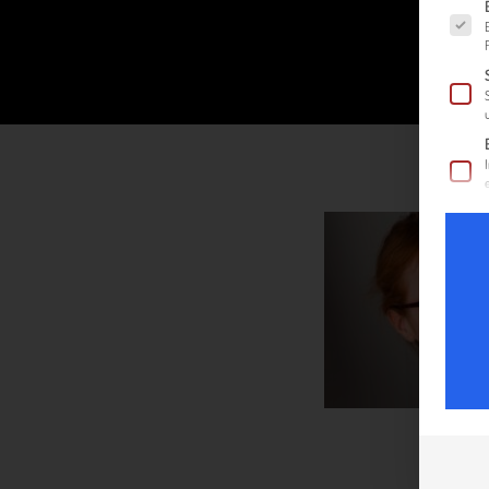
Es fol
H