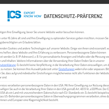
DATENSCHUTZ-PRÄFERENZ
 CHECK
EXPORT BUSINESS PLÄNE
EVENTS & NEWS
INHALT
tigen Ihre Einwilligung, bevor Sie unsere Website weiter besuchen können.
 unter 16 Jahre alt sind und Ihre Einwilligung zu optionalen Services geben möchten, müssen Sie
gsberechtigten um Erlaubnis bitten.
enden Cookies und andere Technologien auf unserer Website. Einige von ihnen sind essenziell, 
ns helfen, diese Website und Ihre Erfahrung zu verbessern.
Personenbezogene Daten können
tet werden (z. B. IP-Adressen), z. B. für personalisierte Anzeigen und Inhalte oder die Messung vo
 und Inhalten.
Weitere Informationen über die Verwendung Ihrer Daten finden Sie in unserer
hutzerklärung
.
Es besteht keine Verpflichtung, in die Verarbeitung Ihrer Daten einzuwilligen, um 
 zu nutzen.
Sie können Ihre Auswahl jederzeit unter
Einstellungen
widerrufen oder anpassen.
Bit
 Sie, dass aufgrund individueller Einstellungen möglicherweise nicht alle Funktionen der Websit
MARIASMID
r sind.
ervices verarbeiten personenbezogene Daten in den USA. Mit Ihrer Einwilligung zur Nutzung diese
 willigen Sie auch in die Verarbeitung Ihrer Daten in den USA gemäß Art. 49 (1) lit. a GDPR ein. Der
e USA als ein Land mit unzureichendem Datenschutz nach EU-Standards ein. Es besteht beispielsw
 dass US-Behörden personenbezogene Daten in Überwachungsprogrammen verarbeiten, ohne da
innen und Europäer eine Klagemöglichkeit besteht.