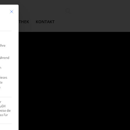
Mit diesem Button wird der Dialog geschlossen. Seine Funktionalität ist identisch mit der 
Wonach suchen Sie?
MEDIATHEK
KONTAKT
 Ihre
während
n
dieses
te
e
r
 EuGH
eise die
ss für