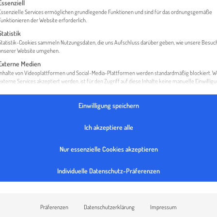
gt eine Liste der Service-Gruppen, für die eine Einwilligung erteilt werden 
Essenziell
Essenzielle Services ermöglichen grundlegende Funktionen und sind für das ordnungsgemäße
Funktionieren der Website erforderlich.
Statistik
OME
WIE VIEL KOSTET EINE AUSLÄNDISCHE TOCHTERFIR
Statistik-Cookies sammeln Nutzungsdaten, die uns Aufschluss darüber geben, wie unsere Besuc
unserer Website umgehen.
Externe Medien
Inhalte von Videoplattformen und Social-Media-Plattformen werden standardmäßig blockiert. 
externe Services akzeptiert werden, ist für den Zugriff auf diese Inhalte keine manuelle Einwillig
mehr erforderlich.
Einwilligung speichern
Ich akzeptiere alle
Nur essenzielle Cookies akzeptieren
Individuelle Datenschutz-Präferenzen
Präferenzen
Datenschutzerklärung
Impressum