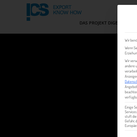
DAS PROJEKT DIGEM
FIT
Wir benö
Wenn Sie
Erziehun
Wir verw
andere u
verarbei
Anzeigen
Datensc
Angebot
beachten
verfügba
Einige S
Services
stuft di
Gefahr,
Europäer