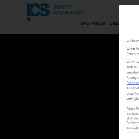
DAS PROJEKT DIGEM
FIT
Wir benö
Wenn Sie
Erziehun
Wir verw
andere u
verarbei
Anzeigen
Datensc
Angebot
beachten
verfügba
Einige S
Services
stuft di
Gefahr,
Europäer