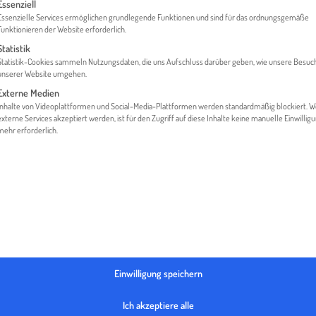
gt eine Liste der Service-Gruppen, für die eine Einwilligung erteilt werden 
Essenziell
Essenzielle Services ermöglichen grundlegende Funktionen und sind für das ordnungsgemäße
Funktionieren der Website erforderlich.
Statistik
ME
MEDIATHEK
LÄNDER
FRANKREICH ALS EXPORTM
Statistik-Cookies sammeln Nutzungsdaten, die uns Aufschluss darüber geben, wie unsere Besuc
unserer Website umgehen.
Externe Medien
Inhalte von Videoplattformen und Social-Media-Plattformen werden standardmäßig blockiert. 
externe Services akzeptiert werden, ist für den Zugriff auf diese Inhalte keine manuelle Einwillig
mehr erforderlich.
Einwilligung speichern
Ich akzeptiere alle