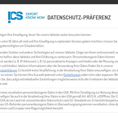
DATENSCHUTZ-PRÄFERENZ
 CHECK
EXPORT BUSINESS PLÄNE
EVENTS & NEWS
INHALT
tigen Ihre Einwilligung, bevor Sie unsere Website weiter besuchen können.
 unter 16 Jahre alt sind und Ihre Einwilligung zu optionalen Services geben möchten, müssen Sie
gsberechtigten um Erlaubnis bitten.
enden Cookies und andere Technologien auf unserer Website. Einige von ihnen sind essenziell, 
ns helfen, diese Website und Ihre Erfahrung zu verbessern.
Personenbezogene Daten können
tet werden (z. B. IP-Adressen), z. B. für personalisierte Anzeigen und Inhalte oder die Messung vo
 und Inhalten.
Weitere Informationen über die Verwendung Ihrer Daten finden Sie in unserer
hutzerklärung
.
Es besteht keine Verpflichtung, in die Verarbeitung Ihrer Daten einzuwilligen, um 
 zu nutzen.
Sie können Ihre Auswahl jederzeit unter
Einstellungen
widerrufen oder anpassen.
Bit
 Sie, dass aufgrund individueller Einstellungen möglicherweise nicht alle Funktionen der Websit
FRANKREICH ALS EXPORTMARK
r sind.
ervices verarbeiten personenbezogene Daten in den USA. Mit Ihrer Einwilligung zur Nutzung diese
 willigen Sie auch in die Verarbeitung Ihrer Daten in den USA gemäß Art. 49 (1) lit. a GDPR ein. Der
e USA als ein Land mit unzureichendem Datenschutz nach EU-Standards ein. Es besteht beispielsw
 dass US-Behörden personenbezogene Daten in Überwachungsprogrammen verarbeiten, ohne da
innen und Europäer eine Klagemöglichkeit besteht.