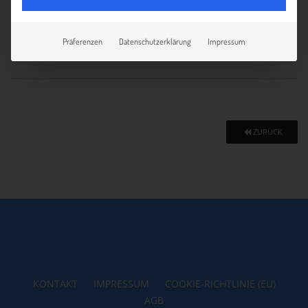
17.06.2026
Präferenzen
Datenschutzerklärung
Impressum
ZURÜCK
KONTAKT
IMPRESSUM
COOKIE-RICHTLINIE (EU)
AGB