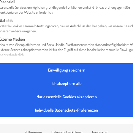
gt eine Liste der Service-Gruppen, für die eine Einwilligung erteilt werden 
Essenziell
Essenzielle Services ermöglichen grundlegende Funktionen und sind für das ordnungsgemäße
Funktionieren der Website erforderlich.
Statistik
HOME
EET EFFICIENT ENERGY TECHNOLOGY GMBH
Statistik-Cookies sammeln Nutzungsdaten, die uns Aufschluss darüber geben, wie unsere Besuc
unserer Website umgehen.
Externe Medien
Inhalte von Videoplattformen und Social-Media-Plattformen werden standardmäßig blockiert. 
externe Services akzeptiert werden, ist für den Zugriff auf diese Inhalte keine manuelle Einwillig
mehr erforderlich.
Einwilligung speichern
Ich akzeptiere alle
Nur essenzielle Cookies akzeptieren
Individuelle Datenschutz-Präferenzen
Präferenzen
Datenschutzerklärung
Impressum