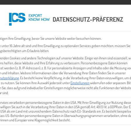
DATENSCHUTZ-PRÄFERENZ
 CHECK
EXPORT BUSINESS PLÄNE
EVENTS & NEWS
INHALT
tigen Ihre Einwilligung, bevor Sie unsere Website weiter besuchen können.
 unter 16 Jahre alt sind und Ihre Einwilligung zu optionalen Services geben möchten, müssen Sie
gsberechtigten um Erlaubnis bitten.
enden Cookies und andere Technologien auf unserer Website. Einige von ihnen sind essenziell, 
ns helfen, diese Website und Ihre Erfahrung zu verbessern.
Personenbezogene Daten können
tet werden (z. B. IP-Adressen), z. B. für personalisierte Anzeigen und Inhalte oder die Messung vo
 und Inhalten.
Weitere Informationen über die Verwendung Ihrer Daten finden Sie in unserer
hutzerklärung
.
Es besteht keine Verpflichtung, in die Verarbeitung Ihrer Daten einzuwilligen, um 
 zu nutzen.
Sie können Ihre Auswahl jederzeit unter
Einstellungen
widerrufen oder anpassen.
Bit
 Sie, dass aufgrund individueller Einstellungen möglicherweise nicht alle Funktionen der Websit
EET_7
r sind.
ervices verarbeiten personenbezogene Daten in den USA. Mit Ihrer Einwilligung zur Nutzung diese
 willigen Sie auch in die Verarbeitung Ihrer Daten in den USA gemäß Art. 49 (1) lit. a GDPR ein. Der
e USA als ein Land mit unzureichendem Datenschutz nach EU-Standards ein. Es besteht beispielsw
 dass US-Behörden personenbezogene Daten in Überwachungsprogrammen verarbeiten, ohne da
innen und Europäer eine Klagemöglichkeit besteht.