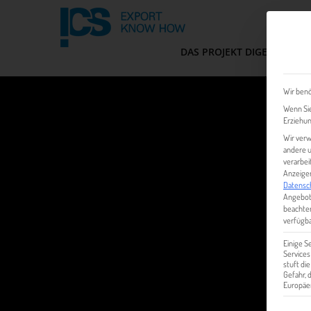
DAS PROJEKT DIGEM
FIT
Wir benö
Wenn Sie
Erziehun
Wir verw
andere u
verarbei
Anzeigen
Datensc
Angebot
beachten
verfügba
Einige S
Services
stuft di
Gefahr,
Europäer