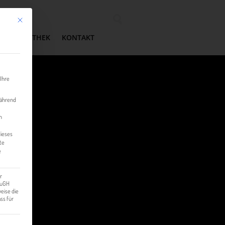
Mit diesem Button wird der Dialog geschlossen. Seine Funktionalität ist identisch mit der 
Wonach suchen Sie?
MEDIATHEK
KONTAKT
 Ihre
während
n
dieses
te
e
r
 EuGH
eise die
ss für