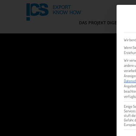
DAS PROJEKT DIGEM
FIT
Wir benö
Wenn Sie
Erziehun
Wir verw
andere u
verarbei
Anzeigen
Datensc
Angebot
beachten
verfügba
Einige S
Services
stuft di
Gefahr,
Europäer