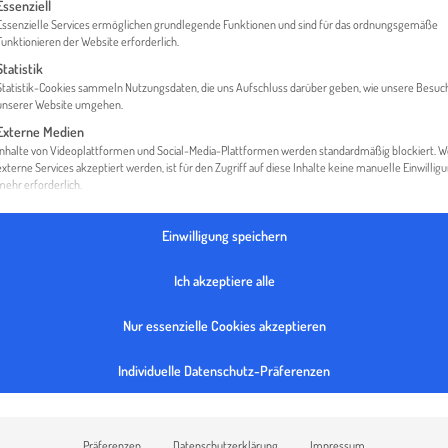
gt eine Liste der Service-Gruppen, für die eine Einwilligung erteilt werden 
Essenziell
Essenzielle Services ermöglichen grundlegende Funktionen und sind für das ordnungsgemäße
Funktionieren der Website erforderlich.
Statistik
HOME
EET EFFICIENT ENERGY TECHNOLOGY GMBH
Statistik-Cookies sammeln Nutzungsdaten, die uns Aufschluss darüber geben, wie unsere Besuc
unserer Website umgehen.
Externe Medien
Inhalte von Videoplattformen und Social-Media-Plattformen werden standardmäßig blockiert. 
externe Services akzeptiert werden, ist für den Zugriff auf diese Inhalte keine manuelle Einwillig
mehr erforderlich.
Einwilligung speichern
Ich akzeptiere alle
Nur essenzielle Cookies akzeptieren
Individuelle Datenschutz-Präferenzen
Präferenzen
Datenschutzerklärung
Impressum