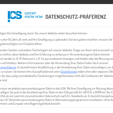
DATENSCHUTZ-PRÄFERENZ
 CHECK
EXPORT BUSINESS PLÄNE
EVENTS & NEWS
INHALT
tigen Ihre Einwilligung, bevor Sie unsere Website weiter besuchen können.
 unter 16 Jahre alt sind und Ihre Einwilligung zu optionalen Services geben möchten, müssen Sie
gsberechtigten um Erlaubnis bitten.
enden Cookies und andere Technologien auf unserer Website. Einige von ihnen sind essenziell, 
ns helfen, diese Website und Ihre Erfahrung zu verbessern.
Personenbezogene Daten können
tet werden (z. B. IP-Adressen), z. B. für personalisierte Anzeigen und Inhalte oder die Messung vo
 und Inhalten.
Weitere Informationen über die Verwendung Ihrer Daten finden Sie in unserer
hutzerklärung
.
Es besteht keine Verpflichtung, in die Verarbeitung Ihrer Daten einzuwilligen, um 
 zu nutzen.
Sie können Ihre Auswahl jederzeit unter
Einstellungen
widerrufen oder anpassen.
Bit
 Sie, dass aufgrund individueller Einstellungen möglicherweise nicht alle Funktionen der Websit
EET_2
r sind.
ervices verarbeiten personenbezogene Daten in den USA. Mit Ihrer Einwilligung zur Nutzung diese
 willigen Sie auch in die Verarbeitung Ihrer Daten in den USA gemäß Art. 49 (1) lit. a GDPR ein. Der
e USA als ein Land mit unzureichendem Datenschutz nach EU-Standards ein. Es besteht beispielsw
 dass US-Behörden personenbezogene Daten in Überwachungsprogrammen verarbeiten, ohne da
innen und Europäer eine Klagemöglichkeit besteht.