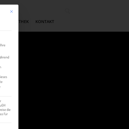
Mit diesem Button wird der Dialog geschlossen. Seine Funktionalität ist identisch mit der 
Wonach suchen Sie?
MEDIATHEK
KONTAKT
 Ihre
während
n
dieses
te
e
r
 EuGH
eise die
ss für