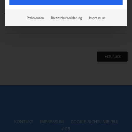
26.09.2024
Präferenzen
Datenschutzerklärung
Impressum
ZURÜCK
KONTAKT
IMPRESSUM
COOKIE-RICHTLINIE (EU)
AGB