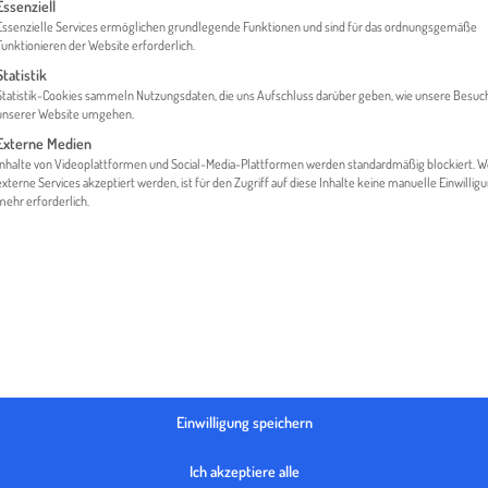
gt eine Liste der Service-Gruppen, für die eine Einwilligung erteilt werden 
Essenziell
Essenzielle Services ermöglichen grundlegende Funktionen und sind für das ordnungsgemäße
Funktionieren der Website erforderlich.
Statistik
MEDIATHEK
THEMEN
B2B KOMMUNIKATION INTERN
Statistik-Cookies sammeln Nutzungsdaten, die uns Aufschluss darüber geben, wie unsere Besuc
unserer Website umgehen.
Externe Medien
Inhalte von Videoplattformen und Social-Media-Plattformen werden standardmäßig blockiert. 
externe Services akzeptiert werden, ist für den Zugriff auf diese Inhalte keine manuelle Einwillig
mehr erforderlich.
Einwilligung speichern
Ich akzeptiere alle