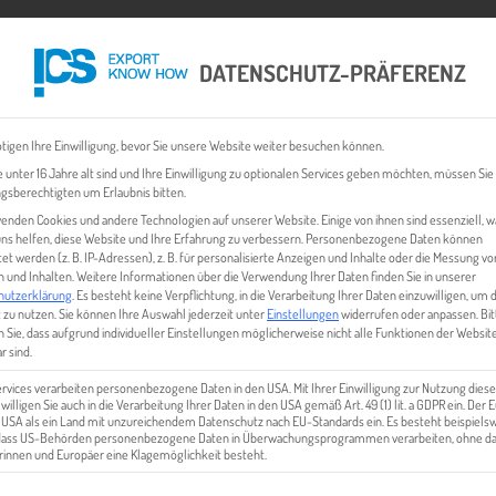
DATENSCHUTZ-PRÄFERENZ
 CHECK
EXPORT BUSINESS PLÄNE
EVENTS & NEWS
INHALT
tigen Ihre Einwilligung, bevor Sie unsere Website weiter besuchen können.
 unter 16 Jahre alt sind und Ihre Einwilligung zu optionalen Services geben möchten, müssen Sie
gsberechtigten um Erlaubnis bitten.
enden Cookies und andere Technologien auf unserer Website. Einige von ihnen sind essenziell, 
ns helfen, diese Website und Ihre Erfahrung zu verbessern.
Personenbezogene Daten können
tet werden (z. B. IP-Adressen), z. B. für personalisierte Anzeigen und Inhalte oder die Messung vo
 und Inhalten.
Weitere Informationen über die Verwendung Ihrer Daten finden Sie in unserer
hutzerklärung
.
Es besteht keine Verpflichtung, in die Verarbeitung Ihrer Daten einzuwilligen, um 
 zu nutzen.
Sie können Ihre Auswahl jederzeit unter
Einstellungen
widerrufen oder anpassen.
Bit
 Sie, dass aufgrund individueller Einstellungen möglicherweise nicht alle Funktionen der Websit
 KOMMUNIKATION INTERNATI
r sind.
ervices verarbeiten personenbezogene Daten in den USA. Mit Ihrer Einwilligung zur Nutzung diese
 willigen Sie auch in die Verarbeitung Ihrer Daten in den USA gemäß Art. 49 (1) lit. a GDPR ein. Der
e USA als ein Land mit unzureichendem Datenschutz nach EU-Standards ein. Es besteht beispielsw
 dass US-Behörden personenbezogene Daten in Überwachungsprogrammen verarbeiten, ohne da
innen und Europäer eine Klagemöglichkeit besteht.