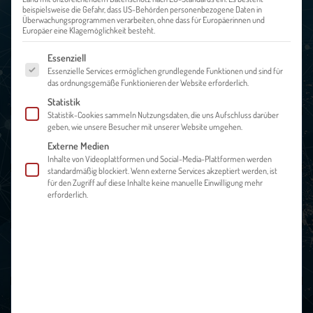
beispielsweise die Gefahr, dass US-Behörden personenbezogene Daten in
Überwachungsprogrammen verarbeiten, ohne dass für Europäerinnen und
Europäer eine Klagemöglichkeit besteht.
Es folgt eine Liste der Service-Gruppen, für die eine Einwilligung ert
Essenziell
Essenzielle Services ermöglichen grundlegende Funktionen und sind für
GETTING STARTED
das ordnungsgemäße Funktionieren der Website erforderlich.
Statistik
Statistik-Cookies sammeln Nutzungsdaten, die uns Aufschluss darüber
geben, wie unsere Besucher mit unserer Website umgehen.
MARKTAUSWAHL & BEARBEITUNG
Externe Medien
Inhalte von Videoplattformen und Social-Media-Plattformen werden
standardmäßig blockiert. Wenn externe Services akzeptiert werden, ist
für den Zugriff auf diese Inhalte keine manuelle Einwilligung mehr
FINANZEN & FÖRDERUNGEN
erforderlich.
VERTRIEB & ZOLL
MARKETING & INTERKULTURELLES