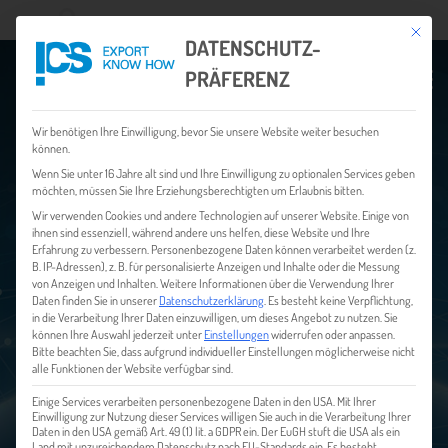
Mit dies
Wonach suchen Sie?
DATENSCHUTZ-
PRÄFERENZ
Wir benötigen Ihre Einwilligung, bevor Sie unsere Website weiter besuchen
können.
EXPORT KNOW HOW
Wenn Sie unter 16 Jahre alt sind und Ihre Einwilligung zu optionalen Services geben
möchten, müssen Sie Ihre Erziehungsberechtigten um Erlaubnis bitten.
Wir verwenden Cookies und andere Technologien auf unserer Website. Einige von
DIE ONLINE SERVICE- UND
ihnen sind essenziell, während andere uns helfen, diese Website und Ihre
INFORMATIONSPLATTFORM FÜR DIE ERFOLGREICHE
Erfahrung zu verbessern.
Personenbezogene Daten können verarbeitet werden (z.
INTERNATIONALISIERUNG IHRES UNTERNEHMENS
B. IP-Adressen), z. B. für personalisierte Anzeigen und Inhalte oder die Messung
von Anzeigen und Inhalten.
Weitere Informationen über die Verwendung Ihrer
Daten finden Sie in unserer
Datenschutzerklärung
.
Es besteht keine Verpflichtung,
in die Verarbeitung Ihrer Daten einzuwilligen, um dieses Angebot zu nutzen.
Sie
können Ihre Auswahl jederzeit unter
Einstellungen
widerrufen oder anpassen.
Bitte beachten Sie, dass aufgrund individueller Einstellungen möglicherweise nicht
alle Funktionen der Website verfügbar sind.
Einige Services verarbeiten personenbezogene Daten in den USA. Mit Ihrer
Einwilligung zur Nutzung dieser Services willigen Sie auch in die Verarbeitung Ihrer
Daten in den USA gemäß Art. 49 (1) lit. a GDPR ein. Der EuGH stuft die USA als ein
Land mit unzureichendem Datenschutz nach EU-Standards ein. Es besteht