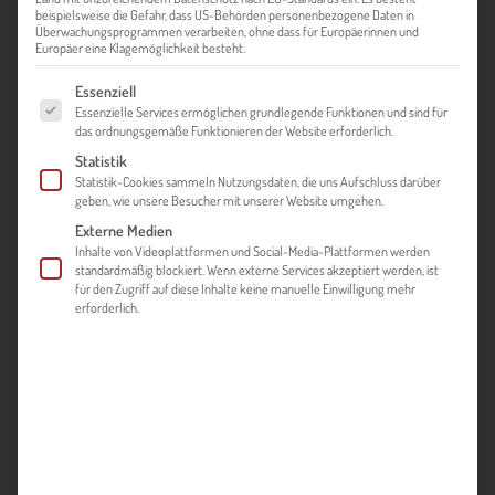
beispielsweise die Gefahr, dass US-Behörden personenbezogene Daten in
Überwachungsprogrammen verarbeiten, ohne dass für Europäerinnen und
Europäer eine Klagemöglichkeit besteht.
Es folgt eine Liste der Service-Gruppen, für die eine Einwilligung ert
Essenziell
Essenzielle Services ermöglichen grundlegende Funktionen und sind für
das ordnungsgemäße Funktionieren der Website erforderlich.
Statistik
MACHEN SIE UNSEREN EMERGING MARKETS FIT
Statistik-Cookies sammeln Nutzungsdaten, die uns Aufschluss darüber
CHECK!
geben, wie unsere Besucher mit unserer Website umgehen.
Externe Medien
Wussten Sie, dass viele gute Ideen und Exportvorhaben
Inhalte von Videoplattformen und Social-Media-Plattformen werden
bereits daran scheitern, dass die eigenen Kapazitäten
standardmäßig blockiert. Wenn externe Services akzeptiert werden, ist
für den Zugriff auf diese Inhalte keine manuelle Einwilligung mehr
und Ressourcen falsch eingeschätzt werden – und der
erforderlich.
plötzlich sehr große Arbeitsaufwand überfordert und
entmutigt?
Überlassen Sie bei Ihrem Markteintritt oder -ausbau,
Digitalisierungs- und Fachkräftemaßnahmen in
Emerging Markets
nichts dem Zufall! Nutzen Sie unser
kostenloses Online-Self-Assessment Tool und testen